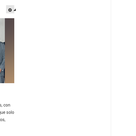
s, con
que solo
os,