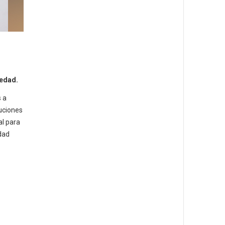
iedad.
 a
uciones
al para
dad