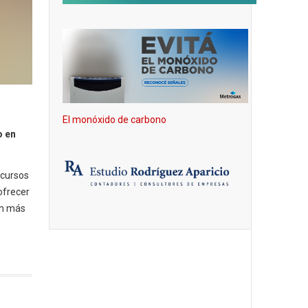
El monóxido de carbono
o en
 cursos
ofrecer
on más