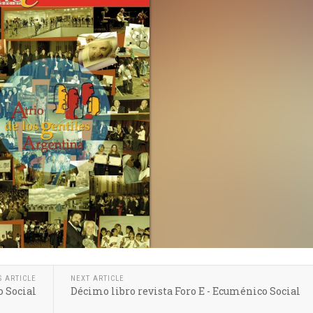
S ARTICLE
NEXT ARTICLE
o Social
Décimo libro revista Foro E - Ecuménico Social