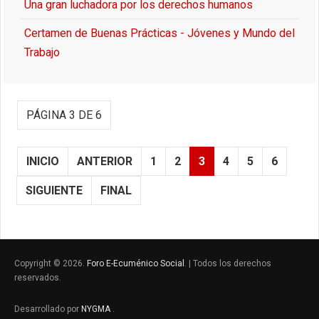
Una gran luchadora por los derechos humanos
Certamen de Buenas Prácticas - Jóvenes y Mundo del
Trabajo
PÁGINA 3 DE 6
INICIO
ANTERIOR
1
2
3
4
5
6
SIGUIENTE
FINAL
Copyright © 2026.
Foro E-Ecuménico Social
. | Todos los derechos
reservados.
Desarrollado por
NYGMA
.