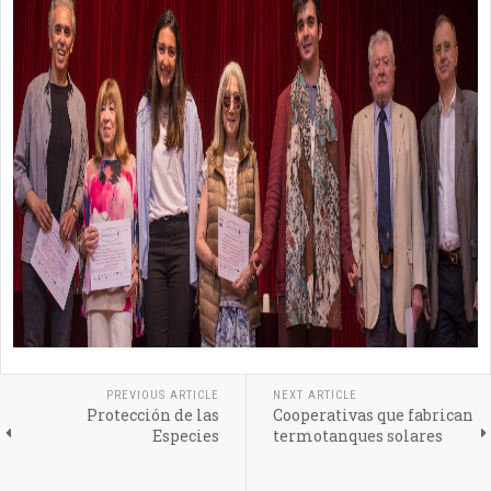
PREVIOUS ARTICLE
NEXT ARTICLE
Protección de las
Cooperativas que fabrican
Especies
termotanques solares