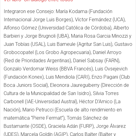
Integraron ese Consejo: María Kodama (Fundación
Internacional Jorge Luis Borges), Víctor Fernández (UCA),
Alfonso Gómez (Universidad Católica de Córdoba), Alberto
Barbieri y Jorge Brugnoli (UBA), Maria Rosa Garcia Minozzi y
Juan Tobías (USAL), Luis Bameule (Agritur San Luis), Gustavo
Grobocopatel (Los Grobo Agropecuaria), Daniel Arroyo
(Red de Prioridades Argentinas), Daniel Sabsay (FARN),
Gonzalo Verdomar Weiss (BBVA Francés), Luis Ovsejevich
(Fundación Konex), Luis Mendiola (CARI), Enzo Pagani (Club
Boca Juniors Social), Eleonora Jaureguiberry (Dirección de
Cultura de la Municipalidad de San Isidro), Silvia Torres
Carbonell (IAE-Universidad Austral), Héctor D’Amico (La
Nación), Mario Petrucci (Escuela de alto rendimiento en
matemática “Pierre Fermat”), Tomás Sánchez de
Bustamante (OSDE), Graciela Adán (FURP), Jorge Álvarez
(UDES), Marcela Goldín (AGIP), Carlos Balter (Balter y