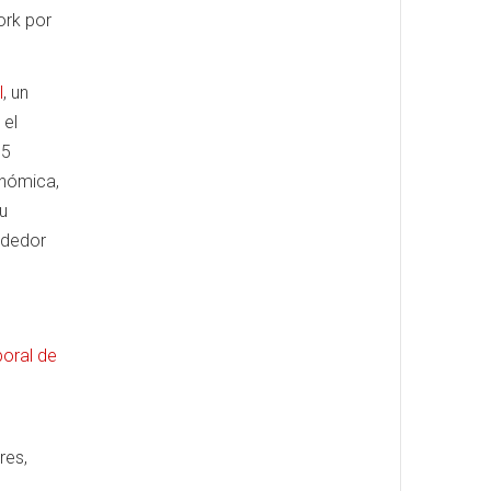
ork por
l
, un
 el
75
onómica,
u
ededor
boral de
res,