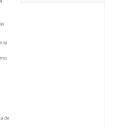
a
mas
n la
a
como
o
ca de