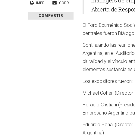
managers de empr
IMPRIMIR
CORREO ELECTRÓNICO
Abierta de Respo
COMPARTIR
El Foro Ecuménico Social
centrales fueron Diálogo 
Continuando las reunione
Argentina, en el Auditori
pluralidad y el vínculo e
elementos sustanciales d
Los expositores fueron:
Michael Cohen (Director 
Horacio Cristiani (Presi
Empresario Argentino par
Eduardo Bonal (Director
Argentina)