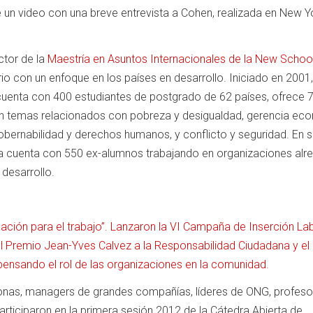
e un video con una breve entrevista a Cohen, realizada en New Y
ctor de la
Maestría en Asuntos Internacionales de la New Schoo
io con un enfoque en los países en desarrollo. Iniciado en 2001,
enta con 400 estudiantes de postgrado de 62 países, ofrece 
n temas relacionados con pobreza y desigualdad, gerencia ec
bernabilidad y derechos humanos, y conflicto y seguridad. En s
 cuenta con 550 ex-alumnos trabajando en organizaciones alr
desarrollo.
cación para el trabajo”. Lanzaron la VI Campaña de Inserción La
l Premio Jean-Yves Calvez a la Responsabilidad Ciudadana y el
nsando el rol de las organizaciones en la comunidad.
nas, managers de grandes compañías, líderes de ONG, profeso
articiparon en la primera sesión 2012 de la Cátedra Abierta de