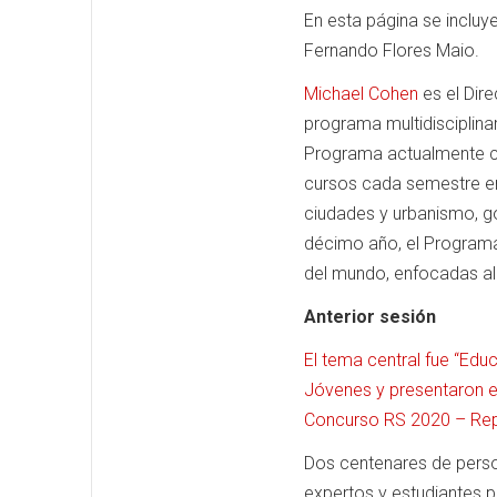
En esta página se incluy
Fernando Flores Maio.
Michael Cohen
es el Dire
programa multidisciplinar
Programa actualmente cu
cursos cada semestre e
ciudades y urbanismo, go
décimo año, el Programa
del mundo, enfocadas al 
Anterior sesión
El tema central fue “Edu
Jóvenes y presentaron e
Concurso RS 2020 – Repe
Dos centenares de perso
expertos y estudiantes p