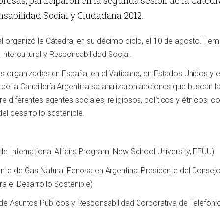
esas, participaron en la segunda sesión de la Cátedr
nsabilidad Social y Ciudadana 2012.
 organizó la Cátedra, en su décimo ciclo, el 10 de agosto. Te
Intercultural y Responsabilidad Social.
s organizadas en España, en el Vaticano, en Estados Unidos y e
o de la Cancillería Argentina se analizaron acciones que buscan l
ntre diferentes agentes sociales, religiosos, políticos y étnicos, 
el desarrollo sostenible.
de International Affairs Program. New School University, EEUU)
dente de Gas Natural Fenosa en Argentina, Presidente del Consej
a el Desarrollo Sostenible)
 de Asuntos Públicos y Responsabilidad Corporativa de Telefóni