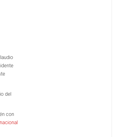
Claudio
sidente
ste
o del
én con
nacional