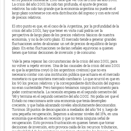
La crisis del año 2001 ha sido tan profunda, el ajuste de precios
relativos ha sido tan grande que la economía argentina no puede en el
largo plazo sostenerse con esta distribución del ingreso y con este nivel
de precios relativos.
El otro punto es que, en el caso de la Argentina, por la profundidad de la
crisis del año 2001, hay que tener en vista cuál podría ser la
perspectiva de largo plazo de los precios relativos básicos de nuestra
economía, y no la de corto plazo. El mercado tiende a generar grandes
fluctuaciones antes de alcanzar un set de precios de equilibrio de largo
plazo. En estas fluctuaciones se darían señales equivocas a quienes
tienen que tomar decisiones de inversión y de consumo.
Vale la pena repasar las circunstancias de la crisis del ano 2001, para
no volver a repetir errores. Una de las causales de la crisis del ano 2001
es que la argentina creyó (o los argentinos creímos) que no era
necesario contar con una institución pública que actuara en el mercado
monetario ni que existiera mercado cambiario. Lo que ocurrió es que en
los 90 los precios relativos y la correspondiente distribución del ingreso
no eran sustentable. Pero tampoco teníamos ningún instrumento para
poder contrarrestarla. La recesión empieza en el segundo semestre del
‘98 y termina en el segundo semestre del año 2002. No podía ser que el
Estado no reaccionara ante una economía que tenía desempleo
creciente, y que había alcanzado niveles absolutamente desconocidos.
Tuvimos 18 puntos de desocupación a mediados del año ‘94 y, luego de
una pequeña recuperación, llegamos a alcanzar niveles del 15%, en una
economía que estaba en recesión y que no tenía ninguna señal de
recuperación. Esto provoca frustración en quienes tienen que tomar
decisiones de inversión, esto provoca caída de los recursos tributarios,