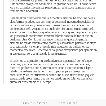
incobrabilidad de los préstamos que tienen otorgados los bancos, etc.
Este camino sólo puede conducir a un proceso de crisis. Si no se tienen
los instrumentos necesarios para contrarrestarlo, se termina como se
terminó en el año 2001.
Para finalizar quiero decir que la Argentina siempre ha sido una de las
plataformas productivas con mayor potencial, nuestra disposición de
recursos naturales y de recursos humanos es extraordinaria. La
performance de la Argentina en cualquier circunstancia adversa de la
economía mundial tendría que haber sido mejor que cualquier otra, y en
los procesos de crecimiento también debería haber sido mejor que en
cualquier otra. Con lo que nos encontramos es que la Argentina
siempre ha tenido rendimientos peores que los demás países en la etapa
de crecimiento, y siempre ha sido más aguda en las caídas, en los
momentos recesivos. Podemos dar algunas excepciones por ejemplo en
la pos guerra, pero esta ha sido la regla general.
Si tenemos una plataforma productiva con el potencial como la que
tenemos, y si tenemos recursos humanos como los que tenemos,
nuestros problemas son nuestras conductas e instituciones. El gran
debate que se tiene que dar en nuestro país es para corregir las
conductas y las instituciones y evitar una nueva frustración y que la
esperanza de crecimiento que hemos tenido en los últimos tres años
pueda ser sustentable en el tiempo.
PREVIOUS ARTICLE
NEXT ARTICLE