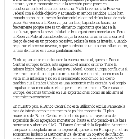
dispara, y en el momento en que la recesión puede poner en
cuestionamiento el acuerdo monetario. Y allí la vemos a la Reserva
Federal con el doble objetivo y actuando en ambos sentidos. Ellos han
tomado como instrumento fundamental el control de las tasas de corto
plazo. Así vemos a la Reserva, por un lado, bajando las tasas, no
fuertemente porque este es un elemento importante que hace a la
confianza, que es la previsibilidad de los organismos monetarios. Pero
la Reserva Federal cuando detecta que la economía americana corre el
riesgo de caer en un proceso recesivo, reduce la tasa de interés. Cuando
registran el proceso inverso, y que puede darse un proceso inflacionario,
la tasa de interés es subida paulatinamente.
El otro gran actor monetario en la escena mundial, que es el Banco
Central Europeo (BCE), está siguiendo el mismo criterio. Tiene la
misma lógica básica que la Reserva Federal. Como Europa confía que el
crecimiento se da por el propio impulso de la economía, ponen más la
vista en la inflación y no en el crecimiento económico. Es cierto
también que Estados Unidos es una economía más cerrada, y el propio
impulso de su mercado es el que permite el crecimiento. En el caso de
Europa, descansa también en sus exportaciones como un aliciente al
crecimiento económico.
En nuestro país, el Banco Central no esta utilizando exclusivamente la
tasa de interés como instrumento de política monetaria. El plan
monetario del Banco Central está definido por una trayectoria de
expansión de los agregados monetarios, hasta el año pasado era la base
monetaria y ahora es el M2. El Banco Central de la Republica Argentina
tampoco ha adoptado un criterio general, que se da en Europa y en otras
economías incluso de Latinoamérica, de tener un objetivo de inflación
en su política monetaria. Esto tiene que ver con la crisis del año 2001.