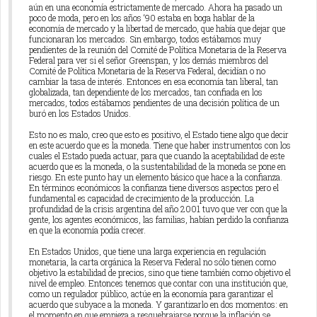
aún en una economía estrictamente de mercado. Ahora ha pasado un
poco de moda, pero en los años ‘90 estaba en boga hablar de la
economía de mercado y la libertad de mercado, que había que dejar que
funcionaran los mercados. Sin embargo, todos estábamos muy
pendientes de la reunión del Comité de Política Monetaria de la Reserva
Federal para ver si el señor Greenspan, y los demás miembros del
Comité de Política Monetaria de la Reserva Federal, decidían o no
cambiar la tasa de interés. Entonces en esa economía tan liberal, tan
globalizada, tan dependiente de los mercados, tan confiada en los
mercados, todos estábamos pendientes de una decisión política de un
buró en los Estados Unidos.
Esto no es malo, creo que esto es positivo, el Estado tiene algo que decir
en este acuerdo que es la moneda. Tiene que haber instrumentos con los
cuales el Estado pueda actuar, para que cuando la aceptabilidad de este
acuerdo que es la moneda, o la sustentabilidad de la moneda se pone en
riesgo. En este punto hay un elemento básico que hace a la confianza.
En términos económicos la confianza tiene diversos aspectos pero el
fundamental es capacidad de crecimiento de la producción. La
profundidad de la crisis argentina del año 2001 tuvo que ver con que la
gente, los agentes económicos, las familias, habían perdido la confianza
en que la economía podía crecer.
En Estados Unidos, que tiene una larga experiencia en regulación
monetaria, la carta orgánica la Reserva Federal no sólo tienen como
objetivo la estabilidad de precios, sino que tiene también como objetivo el
nivel de empleo. Entonces tenemos que contar con una institución que,
como un regulador público, actúe en la economía para garantizar el
acuerdo que subyace a la moneda. Y garantizarlo en dos momentos: en
el momento en que empieza a resquebrajarse porque la inflación se