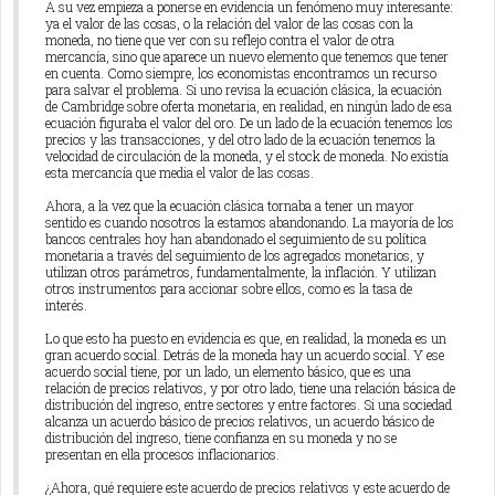
A su vez empieza a ponerse en evidencia un fenómeno muy interesante:
ya el valor de las cosas, o la relación del valor de las cosas con la
moneda, no tiene que ver con su reflejo contra el valor de otra
mercancía, sino que aparece un nuevo elemento que tenemos que tener
en cuenta. Como siempre, los economistas encontramos un recurso
para salvar el problema. Si uno revisa la ecuación clásica, la ecuación
de Cambridge sobre oferta monetaria, en realidad, en ningún lado de esa
ecuación figuraba el valor del oro. De un lado de la ecuación tenemos los
precios y las transacciones, y del otro lado de la ecuación tenemos la
velocidad de circulación de la moneda, y el stock de moneda. No existía
esta mercancía que media el valor de las cosas.
Ahora, a la vez que la ecuación clásica tornaba a tener un mayor
sentido es cuando nosotros la estamos abandonando. La mayoría de los
bancos centrales hoy han abandonado el seguimiento de su política
monetaria a través del seguimiento de los agregados monetarios, y
utilizan otros parámetros, fundamentalmente, la inflación. Y utilizan
otros instrumentos para accionar sobre ellos, como es la tasa de
interés.
Lo que esto ha puesto en evidencia es que, en realidad, la moneda es un
gran acuerdo social. Detrás de la moneda hay un acuerdo social. Y ese
acuerdo social tiene, por un lado, un elemento básico, que es una
relación de precios relativos, y por otro lado, tiene una relación básica de
distribución del ingreso, entre sectores y entre factores. Si una sociedad
alcanza un acuerdo básico de precios relativos, un acuerdo básico de
distribución del ingreso, tiene confianza en su moneda y no se
presentan en ella procesos inflacionarios.
¿Ahora, qué requiere este acuerdo de precios relativos y este acuerdo de