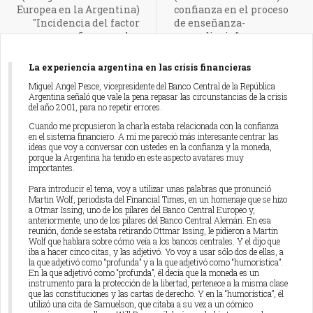
Europea en la Argentina)
confianza en el proceso
"Incidencia del factor
de enseñanza-
confianza en las
aprendizaje "
instituciones. La
experiencia en la
La experiencia argentina en las crisis financieras
constitución y
Miguel Angel Pesce, vicepresidente del Banco Central de la República
sostenimiento de la
Argentina señaló que vale la pena repasar las circunstancias de la crisis
Unión Europea"
del año 2001, para no repetir errores.
Cuando me propusieron la charla estaba relacionada con la confianza
en el sistema financiero. A mí me pareció más interesante centrar las
ideas que voy a conversar con ustedes en la confianza y la moneda,
porque la Argentina ha tenido en este aspecto avatares muy
importantes.
Para introducir el tema, voy a utilizar unas palabras que pronunció
Martin Wolf, periodista del Financial Times, en un homenaje que se hizo
a Otmar Issing, uno de los pilares del Banco Central Europeo y,
anteriormente, uno de los pilares del Banco Central Alemán. En esa
reunión, donde se estaba retirando Ottmar Issing, le pidieron a Martin
Wolf que hablara sobre cómo veía a los bancos centrales. Y el dijo que
iba a hacer cinco citas, y las adjetivó. Yo voy a usar sólo dos de ellas, a
la que adjetivó como “profunda” y a la que adjetivó como “humorística”.
En la que adjetivó como “profunda”, él decía que la moneda es un
instrumento para la protección de la libertad, pertenece a la misma clase
que las constituciones y las cartas de derecho. Y en la “humorística”, él
utilizó una cita de Samuelson, que citaba a su vez a un cómico