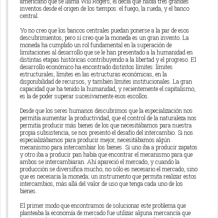
americano que se llama Will Rogers, él decía que había tres grandes
inventos desde el origen de los tiempos: el fuego, la rueda, y el banco
central.
Yo no creo que los bancos centrales puedan ponerse a la par de esos
descubrimientos, pero sí creo que la moneda es un gran invento. La
moneda ha cumplido un rol fundamental en la superación de
limitaciones al desarrollo que se le han presentado a la humanidad en
distintas etapas históricas contribuyendo a la libertad y el progreso. El
desarrollo económico ha encontrado distintos límites: límites
estructurales, límites en las estructuras económicas, en la
disponibilidad de recursos, y también límites institucionales. La gran
capacidad que ha tenido la humanidad, y recientemente el capitalismo,
es la de poder superar sucesivamente esos escollos.
Desde que los seres humanos descubrimos que la especialización nos
permitía aumentar la productividad, que el control de la naturaleza nos
permitía producir más bienes de los que necesitábamos para nuestra
propia subsistencia, se nos presentó el desafío del intercambio. Si nos
especializábamos para producir mejor, necesitábamos algún
mecanismo para intercambiar los bienes. Si uno iba a producir zapatos
y otro iba a producir pan había que encontrar el mecanismo para que
ambos se intercambiaran. Ahí apareció el mercado, y cuando la
producción se diversifica mucho, no sólo es necesario el mercado, sino
que es necesaria la moneda; un instrumento que permita realizar estos
intercambios, más allá del valor de uso que tenga cada uno de los
bienes.
El primer modo que encontramos de solucionar este problema que
planteaba la economía de mercado fue utilizar alguna mercancía que