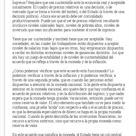
ingresos? Requiere que sea sustentable ante la economía real y aceptable
socialmente. El cuadro de precios relativos es una decisión, o de
mercado (que se toma a través del tanteo), o del Estado (a través de una
decisión política). Ahora ese acuerdo debe ser convalidado
productivamente. Puede ser que el set de precios relativos resultante
involucre niveles salariales bajos, niveles de pobreza altos, niveles de
inversión que sean insuficientes para sostener el nivel de ingresos.
Tiene que ser sustentable y también tiene que ser aceptable. Hay
sociedades, en las cuales los trabajadores están dispuestos a aceptar
niveles de salarios más bajos que en otras, hay empresarios dispuestos
a recibir en distintas economías niveles de ganancias distintos. Así que
ahí hay un juego de estabilidad y de niveles de sustentabilidad del
acuerdo que se refleja a través de la moneda y de la inflación.
¿Cómo podemos verificar que este acuerdo esta funcionando? Lo
podemos verificar a través de la inflación y lo podemos verificar, a
través de una segunda prueba, que es cuando las personas están
dispuestas a atesorar en la moneda nacional. Si la gente esta dispuesta a
atesorar en la moneda nacional, eso quiere decir que hay confianza en el
acuerdo de precios relativos y en la distribución del ingreso, y que nadie
espera que la moneda tenga grandes variaciones, entonces puede servir
como reserva de valor. El otro elemento que también sirve para medir la
confianza, una prueba “ácida” con respecto a ella o el acuerdo de precios,
es que la demanda especulativa de dinero se haga en la propia moneda
nacional. Cuando la gente desconfía de las inversiones financieras, no
recurre a activos externos, sino que recurre a la propia moneda como
reserva de valor.
En este acuerdo que significa la moneda, el Estado tiene un rol central