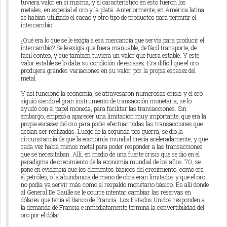
tuviera valor en sí misma, y el característico en esto fueron los
metales, en especial el oro y la plata. Anteriormente, en América latina
se habían utilizado el cacao y otro tipo de productos para permitir el
intercambio.
¿Qué era lo que se le exigía a esa mercancía que servía para producir el
intercambio? Se le exigía que fuera manuable, de fácil transporte, de
fácil conteo, y que también tuviera un valor que fuera estable. Y este
valor estable se lo daba su condición de escasez. Era difícil que el oro
produjera grandes variaciones en su valor, por la propia escasez del
metal.
Y así funcionó la economía, se atravesaron numerosas crisis y el oro
siguió siendo el gran instrumento de transacción monetaria, se lo
ayudó con el papel moneda, para facilitar las transacciones. Sin
embargo, empezó a aparecer una limitación muy importante, que era la
propia escasez del oro para poder efectuar todas las transacciones que
debían ser realizadas. Luego de la segunda pos guerra, se dio la
circunstancia de que la economía mundial crecía aceleradamente, y que
cada vez había menos metal para poder responder a las transacciones
que se necesitaban. Allí, en medio de una fuerte crisis que se dio en el
paradigma de crecimiento de la economía mundial de los años '70, se
pone en evidencia que los elementos básicos del crecimiento, como era
el petróleo, o la abundancia de mano de obra eran limitados y que el oro
no podía ya servir más como el respaldo monetario básico. Es allí donde
al General De Gaulle se le ocurre intentar cambiar las reservas en
dólares que tenía el Banco de Francia. Los Estados Unidos responden a
la demanda de Francia e inmediatamente termina la convertibilidad del
oro por el dólar.