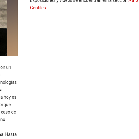
Exposiciones y videos se encuentran en la sección
Atrio
Gentiles
.
con un
u
cnologías
la
ra hoy es
porque
l caso de
 no
na. Hasta