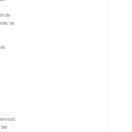
ión de
nte, se
mas
ervicio
 del