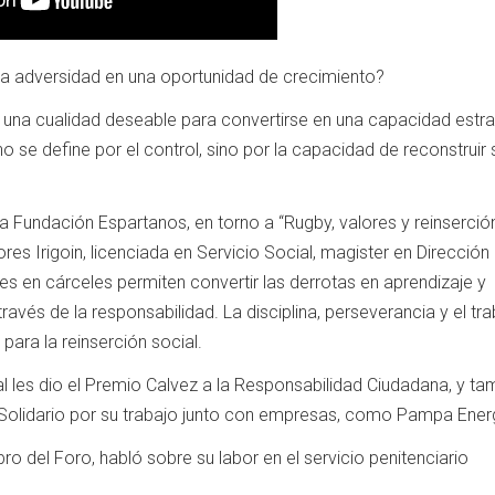
la adversidad en una oportunidad de crecimiento?
er una cualidad deseable para convertirse en una capacidad estra
no se define por el control, sino por la capacidad de reconstruir
a Fundación Espartanos, en torno a “Rugby, valores y reinserción
res Irigoin, licenciada en Servicio Social, magister en Dirección
s en cárceles permiten convertir las derrotas en aprendizaje y
 través de la responsabilidad. La disciplina, perseverancia y el tr
para la reinserción social.
 les dio el Premio Calvez a la Responsabilidad Ciudadana, y tam
olidario por su trabajo junto con empresas, como Pampa Energ
o del Foro, habló sobre su labor en el servicio penitenciario