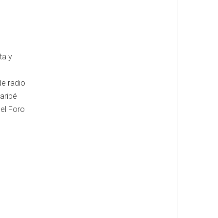
ta y
de radio
Paripé
el Foro