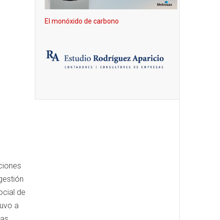
El monóxido de carbono
ciones
gestión
ocial de
tuvo a
cas