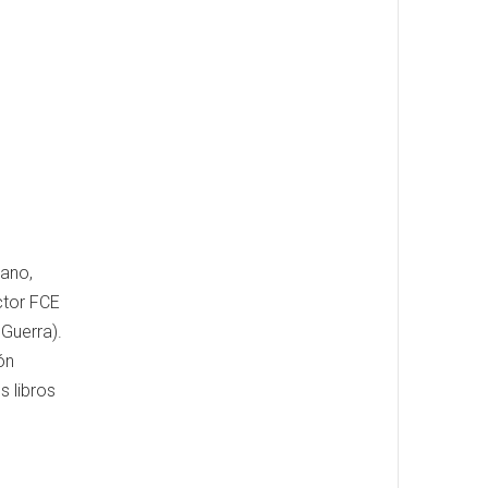
rano,
ctor FCE
Guerra).
́n
 libros