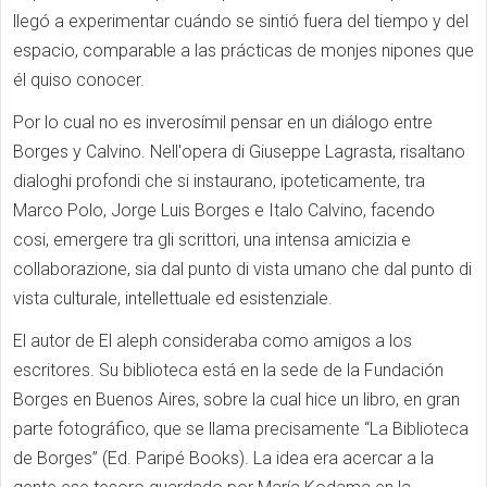
lleg
ó
a experiment
ar
cuá
ndo se sinti
ó
fuera del tiempo y del
espacio, comparable a las prácticas de monjes nipones que
él quiso conocer.
Por lo cual no es inveros
í
mil pensar en un di
á
logo entre
Borges y Calvino.
Nell'opera di Giuseppe Lagrasta, risaltano
dialoghi profondi che si instaurano, ipoteticamente, tra
Marco Polo, Jorge Luis Borges e Italo Calvino, facendo
cosi, emergere tra gli scrittori, una intensa amicizia e
collaborazione, sia dal punto di vista umano che dal punto di
vista culturale, intellettuale ed esistenziale.
El autor de El aleph consideraba como amigos a los
escritores. Su biblioteca está en la sede de la Fundación
Borges en Buenos Aires, sobre la cual hice un libro, en gran
parte fotográfico, que se llama precisamente “La Biblioteca
de Borges” (Ed. Paripé Books). La idea era acercar a la