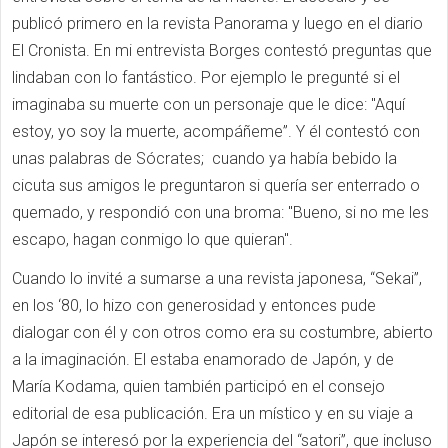
publicó primero en la revista Panorama y luego en el diario
El Cronista. En mi entrevista Borges contestó preguntas que
lindaban con lo fantástico. Por ejemplo le pregunté si el
imaginaba su muerte
con un personaje que le dice: "Aquí
estoy, yo soy la muerte, acompáñeme”.
Y él contestó
con
unas palabras de Sócrates; cuando ya había bebido la
cicuta sus amigos le preguntaron si quería ser enterrado o
quemado, y respondió con una broma: "Bueno, si no me les
escapo, hagan conmigo lo que quieran".
Cuando lo invité a sumarse a una revista japonesa, “Sekai”,
en los ‘80, lo hizo con generosidad y entonces pude
dialogar con él y con otros como era su costumbre, abierto
a la imaginación. El estaba enamorado de Japón, y de
María Kodama, quien también participó en el consejo
editorial de esa publicación. Era un m
í
stico y en su viaje a
Jap
ó
n se interesó por la experiencia del “satori”, que incluso