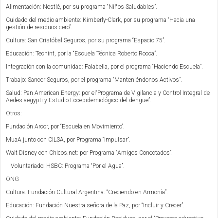
Alimentación: Nestlé, por su programa “Niños Saludables”.
Cuidado del medio ambiente: Kimberly-Clark, por su programa “
Hacia una
gestión de residuos cero”
.
Cultura: San Cristóbal Seguros, por su programa “Espacio 75”.
Educación: Techint, por la “
Escuela Técnica Roberto Rocca”
.
Integración con la comunidad: Falabella, por el programa “Haciendo Escuela”.
Trabajo: Sancor Seguros, por el programa “Manteniéndonos Activos”.
Salud: Pan American Energy:
por el
“Programa de Vigilancia y Control Integral de
Aedes aegypti y Estudio Ecoepidemiológico del dengue”.
Otros:
Fundación Arcor, por
“Escuela en Movimiento”
.
MuaA junto con CILSA, por Programa “Impulsar”.
Walt Disney con Chicos.net: por Programa “
Amigos Conectados”
.
Voluntariado: HSBC:
Programa “Por el Agua”.
ONG
Cultura: Fundación Cultural Argentina: “Creciendo en Armonía”.
Educación: Fundación Nuestra señora de la Paz, por “Incluir y Crecer”.