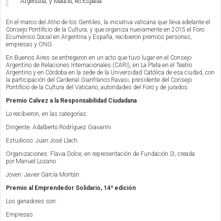
Argentina, y Madrid, en España.
En el marco d
el Atrio de los Gentiles,
la iniciativa vaticana que lleva adelante el
Consejo Pontificio de la Cultura, y que organiza nuevamente en 2015 el Foro
Ecuménico Social en Argentina y España, recibieron premios personas,
empresas y ONG.
En Buenos Aires se entregaron en un acto que tuvo lugar en el Consejo
Argentino de Relaciones Internacionales (CARI), en La Plata en el Teatro
Argentino y en Córdoba en la sede de la Universidad Católica de esa ciudad, con
la participación del Cardenal Gianfranco Ravasi, presidente del Consejo
Pontificio de la Cultura del Vaticano, autoridades del Foro y de jurados.
Premio Calvez a la Responsabilidad Ciudadana
Lo recibieron, en las categorías:
Dirigente: Adalberto Rodríguez Giavarini.
Estudioso: Juan José Llach.
Organizaciones:
Flavia Dolce
, en representación de Fundación SI, creada
por
Manuel Lozano.
Joven: Javier García Moritán.
Premio al Emprendedor Solidario, 14ª edición
Los ganadores son:
Empresas