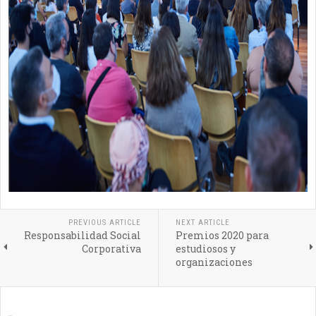
PREVIOUS ARTICLE
NEXT ARTICLE
Responsabilidad Social
Premios 2020 para
Corporativa
estudiosos y
organizaciones