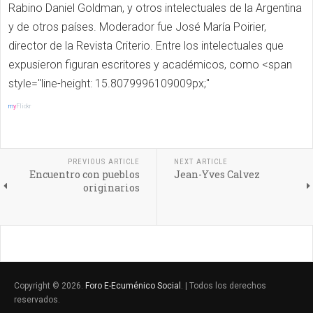
Rabino Daniel Goldman, y otros intelectuales de la Argentina
y de otros países. Moderador fue José María Poirier,
director de la Revista Criterio. Entre los intelectuales que
expusieron figuran escritores y académicos, como <span
style="line-height: 15.8079996109009px;"
m
y
Flickr
PREVIOUS ARTICLE
NEXT ARTICLE
Encuentro con pueblos
Jean-Yves Calvez
originarios
Copyright © 2026.
Foro E-Ecuménico Social
. | Todos los derechos
reservados.