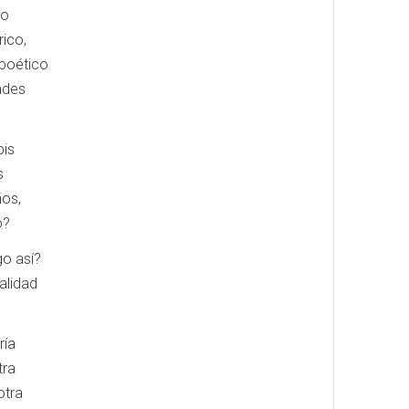
lo
rico,
 poético
dades
bis
s
ños,
o?
go así?
alidad
ría
tra
otra