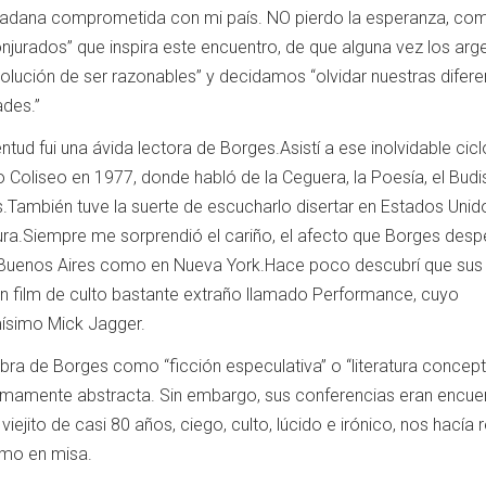
ciudadana comprometida con mi país. NO pierdo la esperanza, co
jurados” que inspira este encuentro, de que alguna vez los arg
lución de ser razonables” y decidamos “olvidar nuestras difere
ades.”
ntud fui una ávida lectora de Borges.Asistí a ese inolvidable cic
o Coliseo en 1977, donde habló de la Ceguera, la Poesía, el Bud
s.También tuve la suerte de escucharlo disertar en Estados Unid
ura.Siempre me sorprendió el cariño, el afecto que Borges desp
n Buenos Aires como en Nueva York.Hace poco descubrí que sus
 un film de culto bastante extraño llamado Performance, cuyo
mísimo Mick Jagger.
obra de Borges como “ficción especulativa” o “literatura concept
amente abstracta. Sin embargo, sus conferencias eran encue
ejito de casi 80 años, ciego, culto, lúcido e irónico, nos hacía re
omo en misa.