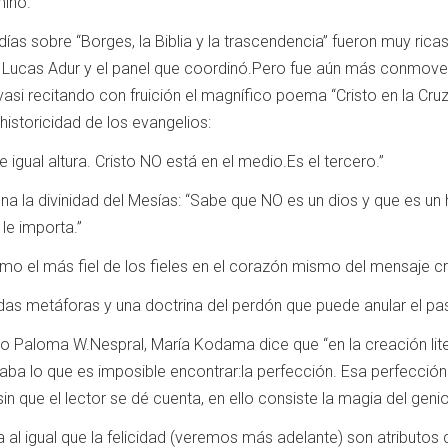
mino.
ías sobre “Borges, la Biblia y la trascendencia” fueron muy ricas
 Lucas Adur y el panel que coordinó.Pero fue aún más conmov
si recitando con fruición el magnífico poema “Cristo en la Cruz”
historicidad de los evangelios:
igual altura. Cristo NO está en el medio.Es el tercero.”
na la divinidad del Mesías: “Sabe que NO es un dios y que es u
le importa.”
mo el más fiel de los fieles en el corazón mismo del mensaje cri
das metáforas y una doctrina del perdón que puede anular el pa
izo Paloma W.Nespral, María Kodama dice que “en la creación lite
aba lo que es imposible encontrar:la perfección. Esa perfección
in que el lector se dé cuenta, en ello consiste la magia del genio
a al igual que la felicidad (veremos más adelante) son atributos 