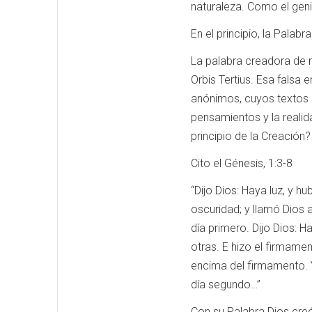
naturaleza. Como el geni
En el principio, la Palabra
La palabra creadora de r
Orbis Tertius. Esa falsa 
anónimos, cuyos textos 
pensamientos y la realida
principio de la Creación?
Cito el Génesis, 1:3-8
“Dijo Dios: Haya luz, y hu
oscuridad; y llamó Dios a
día primero. Dijo Dios: 
otras. E hizo el firmame
encima del firmamento. Y
día segundo…”
Con su Palabra Dios creó e