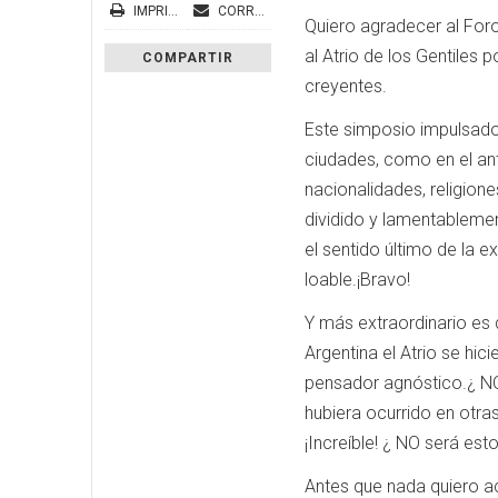
IMPRIMIR
CORREO ELECTRÓNICO
Quiero agradecer al Foro
al Atrio de los Gentiles 
COMPARTIR
creyentes.
Este simposio impulsado p
ciudades, como en el ant
nacionalidades, religion
dividido y lamentablemen
el sentido último de la 
loable.¡Bravo!
Y más extraordinario es
Argentina el Atrio se hi
pensador agnóstico.¿ NO
hubiera ocurrido en otras
¡Increíble! ¿ NO será es
Antes que nada quiero a