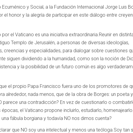
 Ecuménico y Social, a la Fundación Internacional Jorge Luis B
por el honor y la alegría de participar en este diálogo entre creye
or el Vaticano es una iniciativa extraordinaria.Reunir en distint
iguo Templo de Jerusalén, a personas de diversas ideologías,
es, creencias y especialidades, para dialogar sobre cuestiones q
te siguen dividiendo a la humanidad, como son la noción de Dios
existencia y la posibilidad de un futuro común es algo verdadera
 que el propio Papa Francisco fuera uno de los promotores de q
ciera alrededor, nada menos, que de la obra de Borges: un poeta y
 parece una contradicción? En vez de cuestionarlo o combatir
 épocas, el Vaticano propone incluirlo, estudiarlo, homenajearlo
to una fábula borgiana y todavía NO nos dimos cuenta?
clarar que NO soy una intelectual y menos una teóloga.Soy tan 