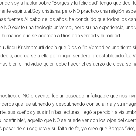
de voy a hablar sobre “Borges y la felicidad” tengo que decirl
nte espiritual.Soy cristiana, pero NO practico una religión espe
as fuentes.Al cabo de los años, he concluido que todos los ca
e NO existe una teología universal, pero sí una experiencia, una 
 humanos que se acercan a Dios con verdad y humildad.
dú Jiddu Krishnamurti decía que Dios o “la Verdad es una tierra s
decía, acercarse a ella por ningún sendero preestablecido.“La 
ás bien el individuo quien debe hacer el esfuerzo de elevarse h
óstico, el NO creyente, fue un buscador infatigable que nos invi
enderos que fue abriendo y descubriendo con su alma y su imagi
te, sus sueños y sus infinitas lecturas, llegó a percibir, a vislumb
“lo indefinible”, aquello que NO se puede ver con los ojos del cuer
A pesar de su ceguera y su falta de fe, yo creo que Borges “vio”, 