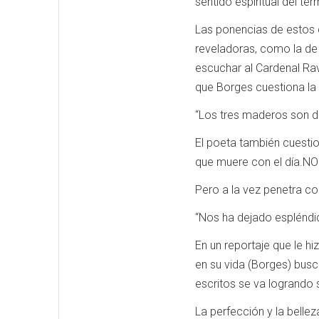
sentido espiritual del tér
Las ponencias de estos d
reveladoras, como la de
escuchar al Cardenal Rava
que Borges cuestiona la 
“Los tres maderos son de 
El poeta también cuestio
que muere con el día.NO 
Pero a la vez penetra co
“Nos ha dejado espléndi
En un reportaje que le h
en su vida (Borges) busc
escritos se va logrando s
La perfección y la bellez