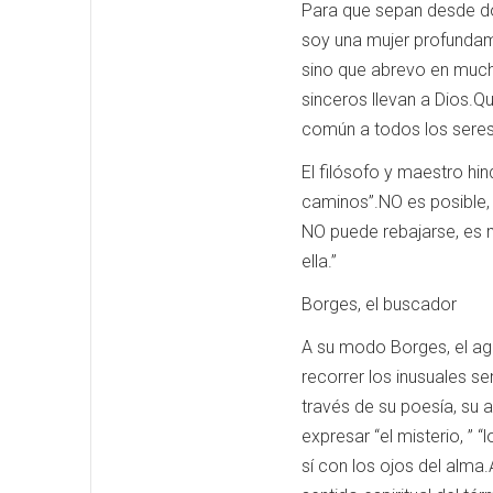
Para que sepan desde don
soy una mujer profundame
sino que abrevo en much
sinceros llevan a Dios.Qu
común a todos los seres
El filósofo y maestro hin
caminos”.NO es posible, 
NO puede rebajarse, es m
ella.”
Borges, el buscador
A su modo Borges, el agn
recorrer los inusuales s
través de su poesía, su ar
expresar “el misterio, ” 
sí con los ojos del alma.