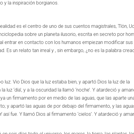
o y la inspiración borgianos.
ealidad es el centro de uno de sus cuentos magistrales, Tlön, Uq
enciclopedia sobre un planeta ilusorio, escrita en secreto por h
al entrar en contacto con los humanos empiezan modificar sus
d. Es un relato tan irreal y , sin embargo, ¿no es la palabra crea
bo luz. Vio Dios que la luz estaba bien, y apartó Dios la luz de la
 la luz ‘día’, y a la oscuridad la llamó ‘noche’. Y atardeció y ama
Haya un firmamento por en medio de las aguas, que las aparte un
nto; y apartó las aguas de por debajo del firmamento, y las agua
 así fue. Y llamó Dios al firmamento ‘cielos’. Y atardeció y ama
n seis días todo el universo, los mares, la tierra, las plantas, la