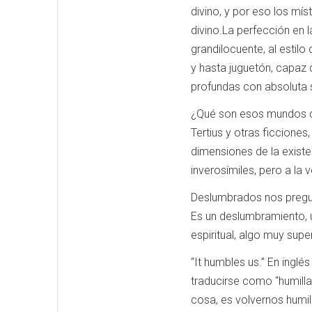
divino, y por eso los mís
divino.La perfección en 
grandilocuente, al estilo
y hasta juguetón, capaz d
profundas con absoluta 
¿Qué son esos mundos de
Tertius y otras ficciones
dimensiones de la existe
inverosímiles, pero a la 
Deslumbrados nos pregun
Es un deslumbramiento, 
espiritual, algo muy sup
“It humbles us.” En inglé
traducirse como “humillar
cosa, es volvernos humil