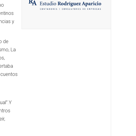
mo
entinos
ncias y
lo de
ismo, La
os,
ertaba
 cuentos
ual”.Y
ntros
ír,