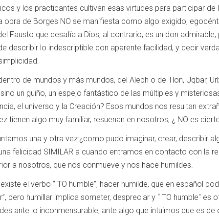
ticos y los practicantes cultivan esas virtudes para participar de 
la obra de Borges NO se manifiesta como algo exigido, egocént
 del Fausto que desafía a Dios; al contrario, es un don admirable,
e describir lo indescriptible con aparente facilidad, y decir ver
simplicidad.
ntro de mundos y más mundos, del Aleph o de Tlön, Uqbar, Ur
, sino un guiño, un espejo fantástico de las múltiples y misteriosa
ncia, el universo y la Creación? Esos mundos nos resultan extra
vez tienen algo muy familiar, resuenan en nosotros, ¿ NO es ciert
tamos una y otra vez:¿como pudo imaginar, crear, describir al
una felicidad SIMILAR a cuando entramos en contacto con la re
erior a nosotros, que nos conmueve y nos hace humildes.
s existe el verbo “ TO humble”, hacer humilde, que en español pod
”, pero humillar implica someter, despreciar y “ TO humble" es o
des ante lo inconmensurable, ante algo que intuimos que es de 