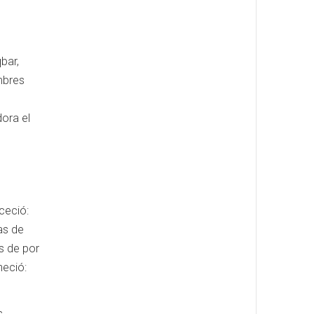
bar,
ombres
dora el
nceció:
as de
s de por
neció:
s