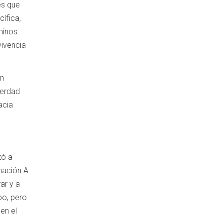
es que
cífica,
minos
vivencia
in
Verdad
acia
tó a
nación.A
rar y a
po, pero
en el