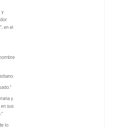
 y
edor
, en el
n hombre
stiano:
sado.”
raria y
 en sus
.”
de lo