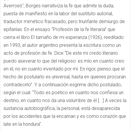
Averroes", Borges narrativiza la fe que admite la duda,
puesta de manifiesto en la labor del sustituto autorial,
traductor mimético fracasado, pero triunfante demiurgo de
epifanías. En el ensayo “Profesión de la fe literaria” que
cierra el libro El tamaño de mi esperanza (1926), reeditado
en 1993, el autor argentino presenta la escritura como un
acto de profesión de fe. Dice “De este mi credo literario
puedo aseverar lo que del religioso: es mío en cuanto creo
en él, no en cuanto inventado por mí. En rigor, pienso que el
hecho de postularlo es universal, hasta en quienes procuran
contradecirlo”. Y a continuación esgrime dicho postulado,
según el cual: “Todo es poético en cuanto nos confiesa un
destino, en cuanto nos da una vislumbre de él [...] A veces la
sustancia autobiográfica, la personal, está desaparecida
por los accidentes que la encarnan y es como corazón que
late en la hondura”.