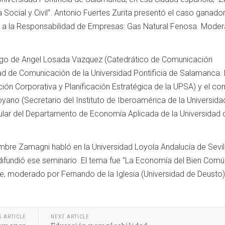
ocial y Civil". Antonio Fuertes Zurita presentó el caso ganador
a la Responsabilidad de Empresas: Gas Natural Fenosa. Moder
rgo de Angel Losada Vazquez (
Catedrático de Comunicación
ad de Comunicación de la Universidad Pontificia de Salamanca. 
ón Corporativa y Planificación Estratégica de la UPSA) y el c
om
royano (S
ecretario del Instituto de Iberoamérica de la Universida
ular del Departamento de Economía Aplicada de la Universidad 
mbre Zamagni habló en la Universidad Loyola Andalucía de Sevill
ifundió ese seminario. El tema fue "La Economía del Bien Comú
e, moderado por Fernando de la Iglesia (Universidad de Deusto)
S ARTICLE
NEXT ARTICLE