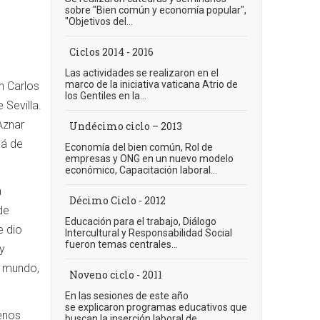
sobre "Bien común y economía popular",
"Objetivos del...
Ciclos 2014 - 2016
Las actividades se realizaron en el
marco de la iniciativa vaticana Atrio de
n Carlos
los Gentiles en la...
 Sevilla.
Aznar
Undécimo ciclo – 2013
lá de
Economía del bien común, Rol de
empresas y ONG en un nuevo modelo
económico, Capacitación laboral...
a
Décimo Ciclo - 2012
de
Educación para el trabajo, Diálogo
e dio
Intercultural y Responsabilidad Social
fueron temas centrales...
 y
l mundo,
Noveno ciclo - 2011
En las sesiones de este año
se explicaron programas educativos que
uenos
buscan la inserción laboral de...