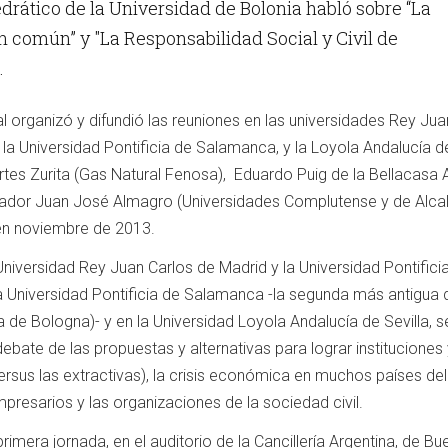
drático de la Universidad de Bolonia habló sobre “La
 común” y "La Responsabilidad Social y Civil de
.
 organizó y difundió las reuniones en las universidades Rey Jua
 la Universidad Pontificia de Salamanca, y la Loyola Andalucía de
rtes Zurita (Gas Natural Fenosa), Eduardo Puig de la Bellacasa 
rador Juan José Almagro (Universidades Complutense y de Alca
 en noviembre de 2013.
Universidad Rey Juan Carlos de Madrid y la Universidad Pontifici
la Universidad Pontificia de Salamanca -la segunda más antigua 
 de Bologna)- y en la Universidad Loyola Andalucía de Sevilla, s
 debate de las propuestas y alternativas para lograr instituciones
ersus las extractivas), la crisis económica en muchos países de
mpresarios y las organizaciones de la sociedad civil.
imera jornada, en el auditorio de la Cancillería Argentina, de B