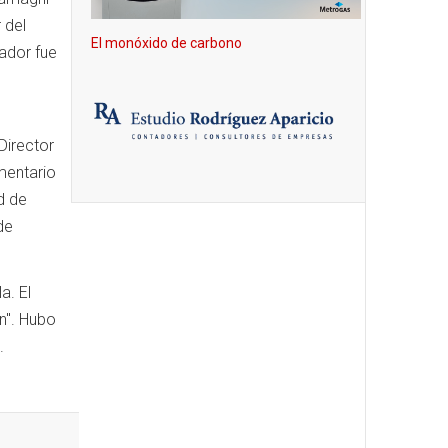
 del
El monóxido de carbono
ador fue
Director
entario
d de
de
a. El
n". Hubo
.