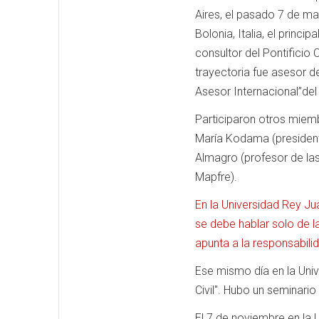
Aires, el pasado 7 de ma
Bolonia, Italia, el princ
consultor del Pontificio
trayectoria fue asesor d
Asesor Internacional”de
Participaron otros miem
María Kodama (president
Almagro (profesor de la
Mapfre).
En la Universidad Rey Ju
se debe hablar solo de 
apunta a la responsabili
Ese mismo día en la Univ
Civil". Hubo un seminari
El 7 de noviembre en la