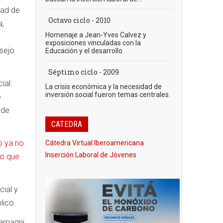
dad de
Octavo ciclo - 2010
a,
Homenaje a Jean-Yves Calvez y
exposiciones vinculadas con la
nsejo
Educación y el desarrollo.
Séptimo ciclo - 2009
ial:
La crisis económica y la necesidad de
inversión social fueron temas centrales.
é
 de
CATEDRA
o ya no
Cátedra Virtual Iberoamericana
Inserción Laboral de Jóvenes
to que
ial y
lico.
Zamagni