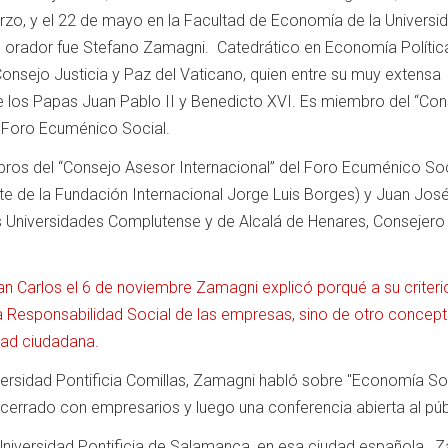
rzo, y el 22 de mayo en la Facultad de Economía de la Universi
ipal orador fue Stefano Zamagni. Catedrático en Economía Polític
 Consejo Justicia y Paz del Vaticano, quien entre su muy extensa
e los Papas Juan Pablo II y Benedicto XVI. Es miembro del “Co
l Foro Ecuménico Social.
bros del “Consejo Asesor Internacional” del Foro Ecuménico Soc
e de la Fundación Internacional Jorge Luis Borges) y Juan Jos
s Universidades Complutense y de Alcalá de Henares, Consejero
an Carlos el 6 de noviembre Zamagni explicó porqué a su criteri
la Responsabilidad Social de las empresas, sino de otro concep
dad ciudadana.
ersidad Pontificia Comillas, Zamagni habló sobre "Economía Soc
o cerrado con empresarios y luego una conferencia abierta al púb
 Universidad Pontificia de Salamanca, en esa ciudad española, 