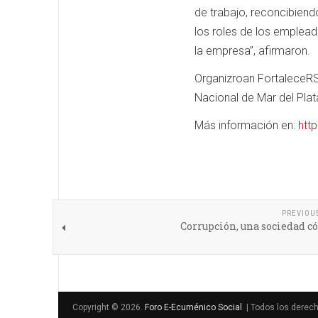
de trabajo, reconcibien
los roles de los emplead
la empresa”, afirmaron.
Organizroan FortaleceRS
Nacional de Mar del Plat
Más información en:
htt
PREVIOU
Corrupción, una sociedad c
Copyright © 2026.
Foro E-Ecuménico Social
. | Todos los derec