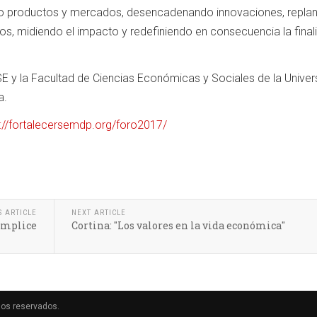
do productos y mercados, desencadenando innovaciones, repla
os, midiendo el impacto y redefiniendo en consecuencia la final
E y la Facultad de Ciencias Económicas y Sociales de la Univer
a.
p://fortalecersemdp.org/foro2017/
S ARTICLE
NEXT ARTICLE
ómplice
Cortina: "Los valores en la vida económica"
hos reservados.