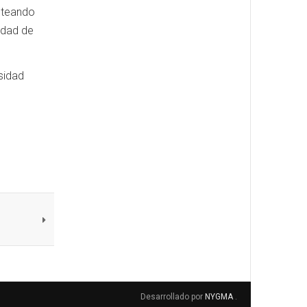
nteando
idad de
sidad
Desarrollado por
NYGMA
.