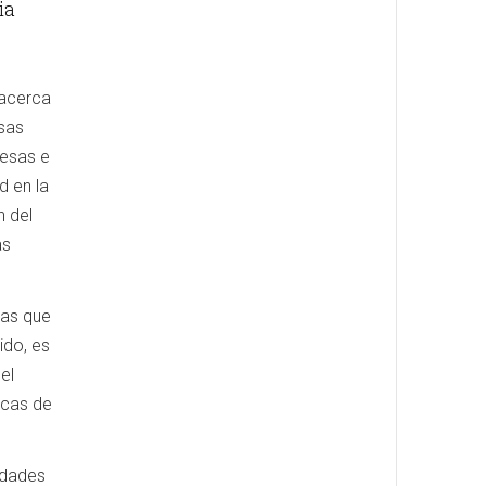
ia
 acerca
esas
resas e
d en la
n del
as
sas que
ido, es
el
icas de
idades