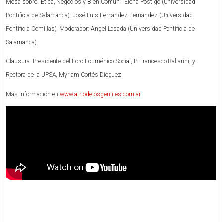
Mesa sobre "Etica, Negocios y Bien Común". Elena Postigo (Universidad
Pontificia de Salamanca). José Luis Fernández Fernández (Universidad
Pontificia Comillas). Moderador: Angel Losada (Universidad Pontificia de
Salamanca).
Clausura: Presidente del Foro Ecuménico Social, P. Francesco Ballarini, y
Rectora de la UPSA, Myriam Cortés Diéguez.
Más información en
www.atriodelosgentiles.com.ar