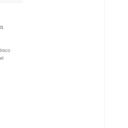
en
ménico
el