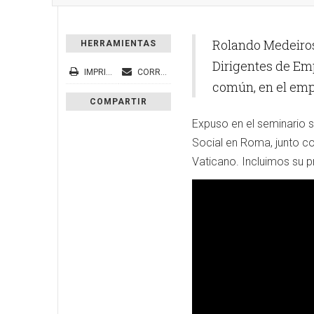
Rolando Medeiros,
HERRAMIENTAS
Dirigentes de Emp
IMPRIMIR
CORREO ELECTRÓNICO
común, en el emp
COMPARTIR
Expuso en el seminario s
Social en Roma, junto co
Vaticano. Incluimos su p