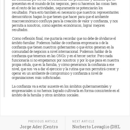
presentan en el mundo de los negocios, pero si hacemos las cosas bien
en el resto de las actividades, seguramente se potenciarán los
resultados. Para esto también es necesario que nuestros representantes
democráticos hagan lo que tienen que hacer para que el ambiente
macroeconómico confluya para la creación de valor y confianza, y nos
permita a nosotros, como agentes económicos, lograr mejores
resultados.
Como reflexión final, me gustaría recordar que no debe de olvidarse el
ámbito familiar. Podemos hablar de confianza empresaria o de la
confianza que tienen nuestros gobernantes o que éstos generan en la
comunidad de negocios a nivel internacional. Podemos hablar de la
confianza que tenemos en las ONGs y en el tercer sector. Pero nada
funcionaría si no empezamos por nosotros y por lo que pasa en nuestra
propia célula, que es la familia, y cómo generamos la confianza a ese
nivel, que nos va a dar el ejercicio y la rutina que nos permitirá crecer y
operar en un ambiente de compromiso y confianza a nivel de
organizaciones más sofisticadas.
La confianza va a estar ausente en los ámbitos gubernamentales y
empresariales si no hemos logrado cultivarla en forma consistente en el
ámbito de la familia y otros ámbitos sociales.
PREVIOUS ARTICLE
NEXT ARTICLE
Jorge Ader (Centro
Norberto Lovaglio (DHL