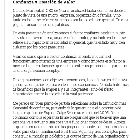
Confianza y Creación de Valor
Claudio Muruzábal, CEO de Neoris, analizó el factor confianza desde el
punto de vista de una micro–empresa, organización o familia, y no
tanto en lo que se refiere a su impacto en la sociedad en general. En esta
página transcribimos sus palabras.
En esta presentación analizaremos el factor confianza desde un punto
de vista micro–empresa, organización, familia, y no tanto en lo que se
refiere a su impacto en la sociedad en general, que ha estado muy bien
cubierto por los otros panelistas.
Veamos cómo opera el factor confianza teniendo en cuenta el
funcionamiento interno de una empresa y cómo impacta este factor a
nivel de las interrelaciones que existen entre las personas que participan
de una organización compleja.
En organizaciones con objetivos económicos, la confianza en definitiva
genera valor que se expresa en términos económicos. No sólo hablamos
de beneficios para la empresa y sus integrantes, sino del efecto
dinamizador dentro la sociedad a la cual pertenece.
Me parece un buen punto de partida reflexionar sobre la definición más
elemental de confianza, partiendo de lo que enuncia el diccionario de
lengua española de Espasa Calpe SA en su edición del 2005. Define
confianza como la esperanza firme o seguridad que se tiene en que una
persona va a actuar o una cosa va a funcionar como se desea. Agrega,
seguridad en uno mismo o en las propias cualidades, ánimo, decisión o
valor para obrar, familiaridad en el trato. Aquí hay tres conceptos para
construir el modelo psicológico que ocurre dentro de una organización y