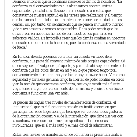
Decimos entonces que la confianza nace desde dentro de nosotros. “La
confianza es el convencimiento que alcanzamos sobre nuestras
capacidades y cualidades. Se asienta en nosotros a medida que
constatamos nuestra aptitud en las tareas que realizamos y al tiempo
que logramos la habilidad para mantener relaciones de calidad con los
demás. Es, por tanto, un sentimiento que se genera en nuestro interior
y de cuyo desarrollo somos responsables. Para poder sentir que los
otros creen en nosotros hemos de ser nosotros los primeros en
sabernos válidos. Es imposible creer que los demás confían en nosotros
si nosotros mismos no lo hacemos, pues la confianza nunca viene dada
de fuera.”
En función de esto podemos construir un círculo virtuoso de la
confianza, que parte del convencimiento de mis propias capacidades: Sé
quién soy, sé qué valgo, sé qué aporto, y partir de ahí soy conciente de la
confianza que los otros tienen en mí y en lo que genero; tengo total
convencimiento de mí mismo y de lo que soy capaz de hacer. Y con esa
seguridad y fortaleza genuina tengo la libertad de poder confiar en otros
y en la medida que genere esa confianza, me voy a sentir más fuerte,
voy a tener mayor convencimiento de mí mismo y el círculo virtuoso
comienza a funcionar una vez más.
Se pueden distinguir tres niveles de manifestación de confianza: el
institucional, que es el funcionamiento de las instituciones en que
participamos; el de la gestión, que tiene que ver con cómo los gestores
de la organización operan; y el de la interrelación, que tiene que ver con
la confianza en el comportamiento específico de las personas
involucradas, que es el más sutil y el más difícil de administrar.
Estos tres niveles de manifestación de confianza se presentan tanto a