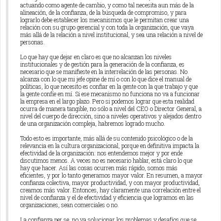
actuando como agente de cambio, y como tal necesita aun más de la
alineación, de la confianza, de la búsqueda de compromiso, y para
lograrlo debe establecer los mecanismos que le permitan crear una
relación con su grupo gerencial y con toda la organización, que vaya
más allá de la relación a nivel institucional, y sea una relación a nivel de
personas.
Lo que hay que dejar en claro es que no alcanzan los niveles
institucionales y de gestión para la generación de la confianza, es
necesario que se manifieste en la interrelación de las personas. No
alcanza con lo que mi jefe opine de mí o con lo que dice el manual de
políticas, lo que necesito es confiar en la gente con la que trabajo y que
la gente confíe en mí. Si ese mecanismo no funciona no va a funcionar
la empresa en el largo plazo. Pero si podemos lograr que esta realidad
ocurra de manera tangible, no sólo a nivel del CEO o Director General, a
nivel del cuerpo de dirección, sino a niveles operativos y alejados dentro
de una organización compleja, habremos logrado mucho.
Todo esto es importante, más allá de su contenido psicológico o de la
relevancia en la cultura organizacional, porque en definitiva impacta la
efectividad de la organización: nos entendemos mejor y por ende
discutimos menos. A veces no es necesario hablar, está claro lo que
hay que hacer. Así las cosas ocurren más rápido, somos más
eficientes, y por lo tanto generamos mayor valor. En resumen, a mayor
confianza colectiva, mayor productividad, y con mayor productividad,
creamos más valor. Entonces, hay claramente una correlación entre el
nivel de confianza y el de efectividad y eficiencia que logramos en las
organizaciones, sean comerciales o no.
La confianza per se, no va solucionar los problemas y desafíos que se