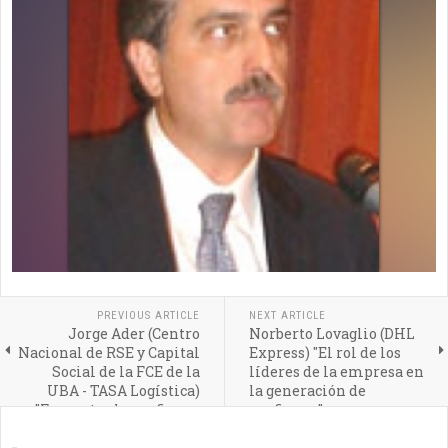
PREVIOUS ARTICLE
NEXT ARTICLE
Jorge Ader (Centro
Norberto Lovaglio (DHL
Nacional de RSE y Capital
Express) "El rol de los
Social de la FCE de la
líderes de la empresa en
UBA - TASA Logística)
la generación de
"Fomentar la confianza
confianza"
entre los empresarios y
los académicos"