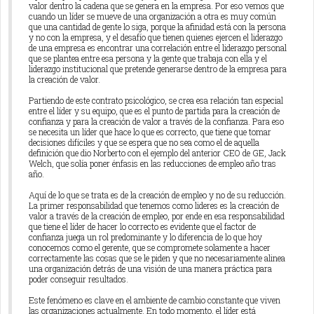
valor dentro la cadena que se genera en la empresa. Por eso vemos que
cuando un líder se mueve de una organización a otra es muy común
que una cantidad de gente lo siga, porque la afinidad está con la persona
y no con la empresa, y el desafío que tienen quienes ejercen el liderazgo
de una empresa es encontrar una correlación entre el liderazgo personal
que se plantea entre esa persona y la gente que trabaja con ella y el
liderazgo institucional que pretende generarse dentro de la empresa para
la creación de valor.
Partiendo de este contrato psicológico, se crea esa relación tan especial
entre el líder y su equipo, que es el punto de partida para la creación de
confianza y para la creación de valor a través de la confianza. Para eso
se necesita un líder que hace lo que es correcto, que tiene que tomar
decisiones difíciles y que se espera que no sea como el de aquella
definición que dio Norberto con el ejemplo del anterior CEO de GE, Jack
Welch, que solía poner énfasis en las reducciones de empleo año tras
año.
Aquí de lo que se trata es de la creación de empleo y no de su reducción.
La primer responsabilidad que tenemos como lideres es la creación de
valor a través de la creación de empleo, por ende en esa responsabilidad
que tiene el líder de hacer lo correcto es evidente que el factor de
confianza juega un rol predominante y lo diferencia de lo que hoy
conocemos como el gerente, que se compromete solamente a hacer
correctamente las cosas que se le piden y que no necesariamente alinea
una organización detrás de una visión de una manera práctica para
poder conseguir resultados.
Este fenómeno es clave en el ambiente de cambio constante que viven
las organizaciones actualmente. En todo momento, el líder está