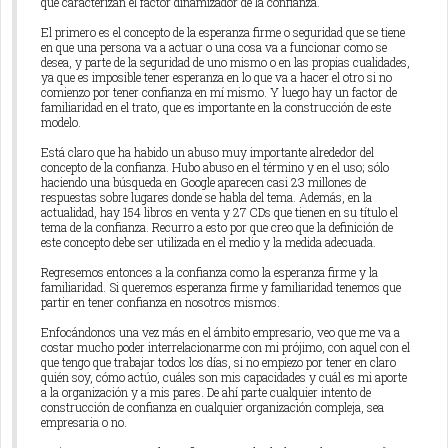
que caracterizan el factor dinamizador de la confianza.
El primero es el concepto de la esperanza firme o seguridad que se tiene
en que una persona va a actuar o una cosa va a funcionar como se
desea, y parte de la seguridad de uno mismo o en las propias cualidades,
ya que es imposible tener esperanza en lo que va a hacer el otro si no
comienzo por tener confianza en mí mismo. Y luego hay un factor de
familiaridad en el trato, que es importante en la construcción de este
modelo.
Está claro que ha habido un abuso muy importante alrededor del
concepto de la confianza. Hubo abuso en el término y en el uso; sólo
haciendo una búsqueda en Google aparecen casi 23 millones de
respuestas sobre lugares donde se habla del tema. Además, en la
actualidad, hay 154 libros en venta y 27 CDs que tienen en su título el
tema de la confianza. Recurro a esto por que creo que la definición de
este concepto debe ser utilizada en el medio y la medida adecuada.
Regresemos entonces a la confianza como la esperanza firme y la
familiaridad. Si queremos esperanza firme y familiaridad tenemos que
partir en tener confianza en nosotros mismos.
Enfocándonos una vez más en el ámbito empresario, veo que me va a
costar mucho poder interrelacionarme con mi prójimo, con aquel con el
que tengo que trabajar todos los días, si no empiezo por tener en claro
quién soy, cómo actúo, cuáles son mis capacidades y cuál es mi aporte
a la organización y a mis pares. De ahí parte cualquier intento de
construcción de confianza en cualquier organización compleja, sea
empresaria o no.