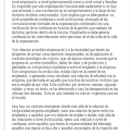
nivel empresario, a nivel gubernamental como a nivel social y familiar.
Es imposible que una organización funcione adecuadamente si no hay
una armonía y una correlación en el comportamiento a lo largo de los
distintos ámbitos mencionados. Esto implica que se debe generar un
nivel aceptable de confianza a nivel institucional, emanado de las
comunicaciones formales de la organización combinado con una
verificación de la confianza en función de la gestión que realizan los
distintos gestores dentro de la misma. Finalmente se debe generar
confianza en las interrelaciones entre personas en el día a día de la vida
de la organización.
Con relación al ámbito empresarial y a la necesidad que tienen los
dirigentes de actuar como gestores responsables, es de aplicación el
contrato psicológico de Argyris, que, de alguna manera, asumía que la
empresa es un ente monolítico, dador de valor y de protección y
planteaba un compromiso mandatario entre el empleado y la empresa.
Ese compromiso no se discutía, estaba claro en la mente de los
empleados, y generaba como resultado una relación de afinidad con la
empresa, que derivaba en aquello que muchos de nosotros vivimos que
era el empleo de por vida. Este contrato, por diversas razones, algunas
válidas y otras no tanto, se ha deteriorado o casi ha desaparecido en las
últimas dos décadas. Esta es una realidad no sólo en Argentina sino en
el mundo.
Hoy hay un contrato emergente, donde más allá de la relación de
reciprocidad empresa-empleado, nace una relación de pares entre los
empleados y aquellos que son dadores de empleo y donde, más allá de
las relaciones a nivel institucional, opera una relación a nivel de
confianza, entre aquellos que tienen la responsabilidad del liderazgo,
aquellos que operan el día a día y aquellos encargados de la creación del