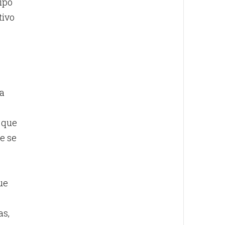
cipó
tivo
na
 que
e se
ue
as,