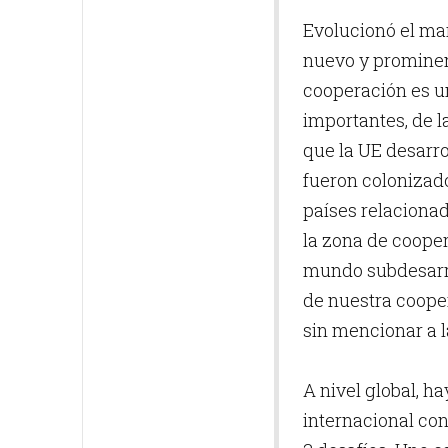
Evolucionó el mar
nuevo y prominent
cooperación es u
importantes, de l
que la UE desarro
fueron colonizado
países relaciona
la zona de cooper
mundo subdesarro
de nuestra coope
sin mencionar a l
A nivel global, h
internacional con