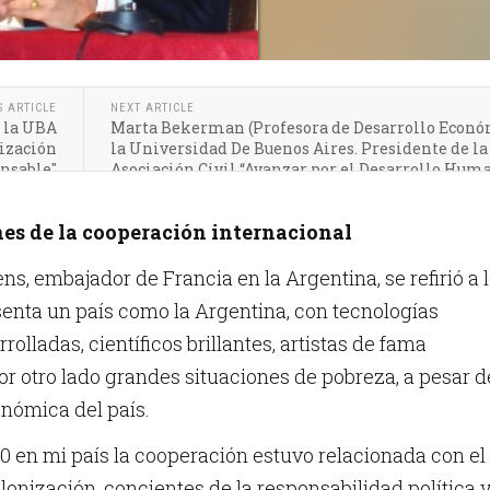
S ARTICLE
NEXT ARTICLE
e la UBA
Marta Bekerman (Profesora de Desarrollo Econó
nización
la Universidad De Buenos Aires. Presidente de la
nsable"
Asociación Civil “Avanzar por el Desarrollo Hum
"Las microfinanzas en la Argentina "
nes de la cooperación internacional
ns, embajador de Francia en la Argentina, se refirió a 
senta un país como la Argentina, con tecnologías
lladas, científicos brillantes, artistas de fama
por otro lado grandes situaciones de pobreza, a pesar d
nómica del país.
60 en mi país la cooperación estuvo relacionada con el
onización, concientes de la responsabilidad política 