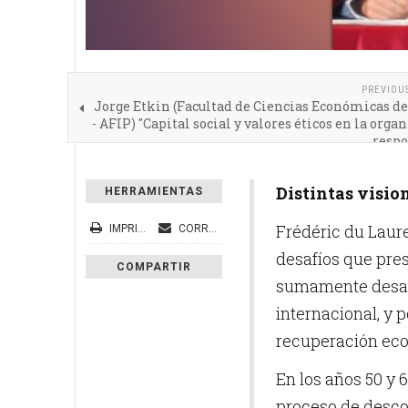
PREVIOU
Jorge Etkin (Facultad de Ciencias Económicas d
- AFIP) "Capital social y valores éticos en la orga
respo
Distintas visio
HERRAMIENTAS
Frédéric du Laure
IMPRIMIR
CORREO ELECTRÓNICO
desafíos que pre
COMPARTIR
sumamente desarro
internacional, y 
recuperación eco
En los años 50 y 
proceso de descol