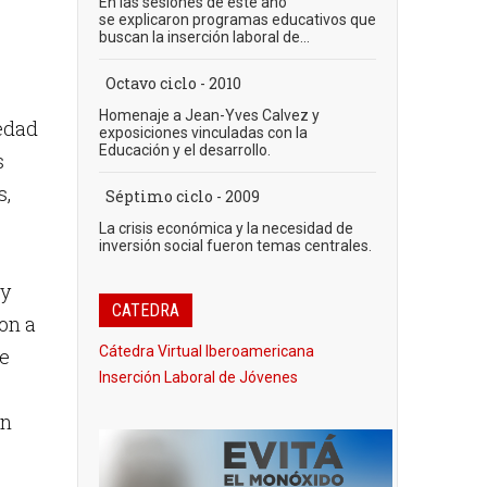
En las sesiones de este año
se explicaron programas educativos que
buscan la inserción laboral de...
Octavo ciclo - 2010
Homenaje a Jean-Yves Calvez y
iedad
exposiciones vinculadas con la
Educación y el desarrollo.
s
s,
Séptimo ciclo - 2009
La crisis económica y la necesidad de
inversión social fueron temas centrales.
 y
CATEDRA
ron a
Cátedra Virtual Iberoamericana
se
Inserción Laboral de Jóvenes
ón