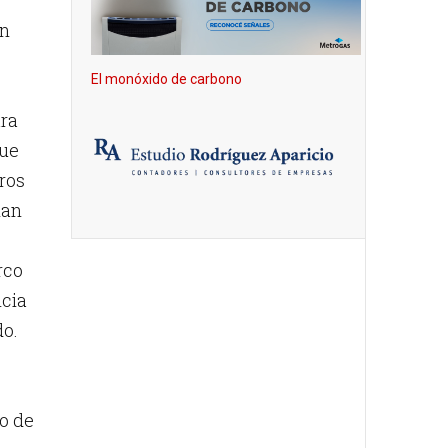
un
El monóxido de carbono
ara
que
ros
man
rco
ncia
do.
no de