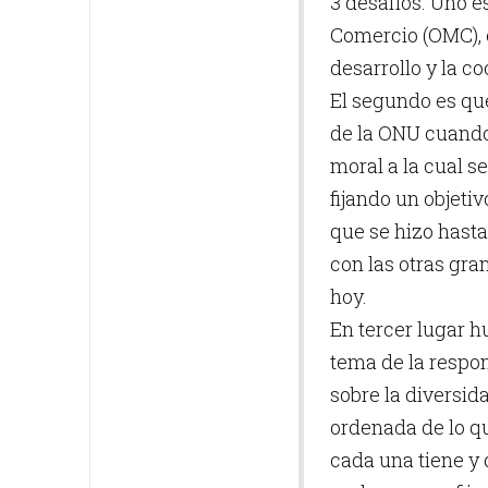
3 desafíos. Uno e
Comercio (OMC), e
desarrollo y la c
El segundo es que
de la ONU cuando s
moral a la cual s
fijando un objeti
que se hizo hasta 
con las otras gra
hoy.
En tercer lugar h
tema de la respo
sobre la diversid
ordenada de lo q
cada una tiene y 