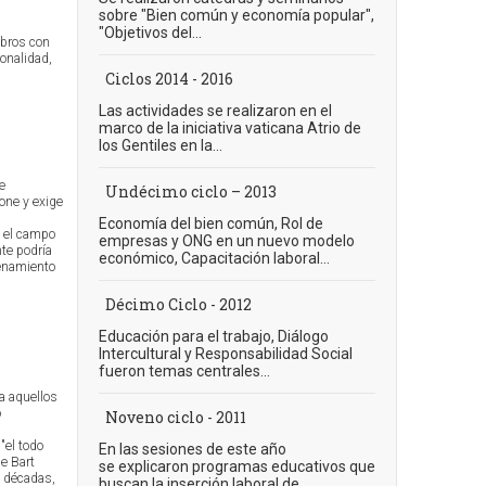
sobre "Bien común y economía popular",
"Objetivos del...
ibros con
onalidad,
Ciclos 2014 - 2016
Las actividades se realizaron en el
marco de la iniciativa vaticana Atrio de
los Gentiles en la...
e
Undécimo ciclo – 2013
one y exige
Economía del bien común, Rol de
n el campo
empresas y ONG en un nuevo modelo
nte podría
económico, Capacitación laboral...
denamiento
Décimo Ciclo - 2012
Educación para el trabajo, Diálogo
Intercultural y Responsabilidad Social
fueron temas centrales...
 a aquellos
o
Noveno ciclo - 2011
"el todo
En las sesiones de este año
de Bart
se explicaron programas educativos que
as décadas,
buscan la inserción laboral de...