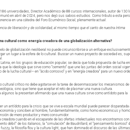
186 universidades, Director Académico de 88 cursos internacionales, autor de 130 l
murió en abril de 2024, pero nos dejó sus sabios estudios. Como tributo a esta pers
nencia en una cátedra del Foro Ecuménico Social, plenamente actual:
encia de liberación y de solidaridad, al mismo tiempo que el canto de nuestra íntima
a cultural como energía creadora de una globalización alternativa?
elo de globalización neoliberal no puede circunscribirse a un enfoque exclusivament
gar un lugar a la esfera de lo cultural. Buscar un nuevo proyecto de sociedad es, sup
l.
Latina, en los grupos de educación popular, se decía que toda propuesta de lucha e
ta que la ideología que sirve como "cemento" que une las juntas del orden social vige
e la lucha cultural— en "ácido corrosivo" y en "energía creadora" para un nuevo or
jo cultural crítico no debe agotarse en la tarea de desenmascarar los mecanismos de
ológica, sino que tiene que aceptar el reto de plasmar una nueva cultura.
 algunos la presentan afirmando que una nueva cultura sirve como antídoto para la
ser un antídoto para la crisis que se vive a escala mundial puede parecer disparatada
la economía y conciben al hombre, fundamentalmente, como homo economicus y hom
nsión de mero productor y mero consumidor.
a creadora cuando en el escaparate de las ofertas intelectuales nos encontramos con 
nto débil" de los italianos, la "simulación" de Baudrillard, el "pensamiento borroso" 
 fuzzy, la filosofía flou y la cultura light, que han dominado el discurso de las últim