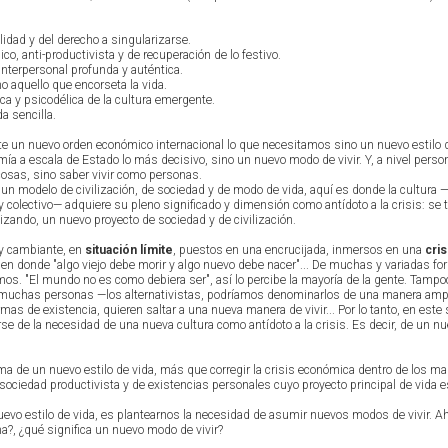
lidad y del derecho a singularizarse.
ico, anti-productivista y de recuperación de lo festivo.
nterpersonal profunda y auténtica.
o aquello que encorseta la vida.
ica y psicodélica de la cultura emergente.
da sencilla.
e un nuevo orden económico internacional lo que necesitamos sino un nuevo estilo d
ía a escala de Estado lo más decisivo, sino un nuevo modo de vivir. Y, a nivel person
cosas, sino saber vivir como personas.
es un modelo de civilización, de sociedad y de modo de vida, aquí es donde la cultura
 colectivo— adquiere su pleno significado y dimensión como antídoto a la crisis: se t
lizando, un nuevo proyecto de sociedad y de civilización.
y cambiante, en
situación límite
, puestos en una encrucijada, inmersos en una
cris
, en donde "algo viejo debe morir y algo nuevo debe nacer"... De muchas y variadas f
s. "El mundo no es como debiera ser", así lo percibe la mayoría de la gente. Tampoc
e muchas personas —los alternativistas, podríamos denominarlos de una manera amp
s de existencia, quieren saltar a una nueva manera de vivir... Por lo tanto, en este 
rse de la necesidad de una nueva cultura como antídoto a la crisis. Es decir, de un 
ema de un nuevo estilo de vida, más que corregir la crisis económica dentro de los m
 sociedad productivista y de existencias personales cuyo proyecto principal de vida e
evo estilo de vida, es plantearnos la necesidad de asumir nuevos modos de vivir. Ah
a?, ¿qué significa un nuevo modo de vivir?