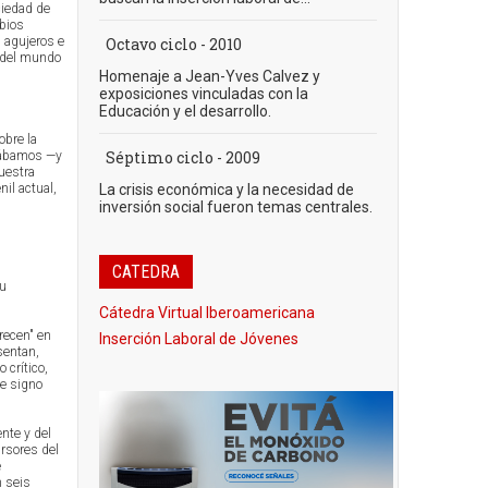
ciedad de
bios
 agujeros e
Octavo ciclo - 2010
l del mundo
Homenaje a Jean-Yves Calvez y
exposiciones vinculadas con la
Educación y el desarrollo.
obre la
Séptimo ciclo - 2009
trábamos —y
uestra
nil actual,
La crisis económica y la necesidad de
inversión social fueron temas centrales.
CATEDRA
su
Cátedra Virtual Iberoamericana
recen" en
Inserción Laboral de Jóvenes
sentan,
crítico,
de signo
nte y del
ursores del
e
 seis