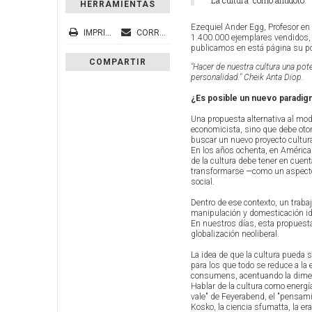
La cultura como antídoto.
HERRAMIENTAS
Ezequiel Ander Egg, Profesor en 
IMPRIMIR
CORREO ELECTRÓNICO
1.400.000 ejemplares vendidos, 
publicamos en está página su po
COMPARTIR
"Hacer de nuestra cultura una pot
personalidad." Cheik Anta Diop.
¿Es posible un nuevo paradigm
Una propuesta alternativa al mod
economicista, sino que debe otor
buscar un nuevo proyecto cultura
En los años ochenta, en América 
de la cultura debe tener en cuen
transformarse —como un aspecto d
social.
Dentro de ese contexto, un traba
manipulación y domesticación ide
En nuestros días, esta propuesta
globalización neoliberal.
La idea de que la cultura pueda 
para los que todo se reduce a 
consumens, acentuando la dime
Hablar de la cultura como energí
vale" de Feyerabend, el "pensamie
Kosko, la ciencia sfumatta, la era