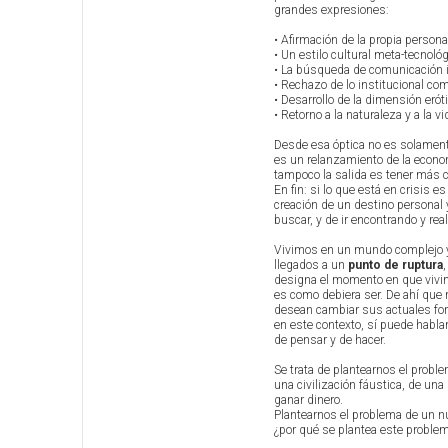
grandes expresiones:
• Afirmación de la propia persona
• Un estilo cultural meta-tecnológ
• La búsqueda de comunicación i
• Rechazo de lo institucional com
• Desarrollo de la dimensión erót
• Retorno a la naturaleza y a la vi
Desde esa óptica no es solament
es un relanzamiento de la econom
tampoco la salida es tener más 
En fin: si lo que está en crisis 
creación de un destino personal y
buscar, y de ir encontrando y rea
Vivimos en un mundo complejo 
llegados a un
punto de ruptura
designa el momento en que vivimo
es como debiera ser. De ahí qu
desean cambiar sus actuales forma
en este contexto, sí puede habla
de pensar y de hacer.
Se trata de plantearnos el probl
una civilización fáustica, de una
ganar dinero.
Plantearnos el problema de un nu
¿por qué se plantea este problem