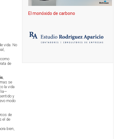
El monóxido de carbono
e vida. No
al,
 —como
rata de
is
,
ormas se
o la vida
lia—
sentido y
nuevo modo
arcos de
s el de
ora bien,