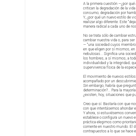
A la primera cuestión —¿por qué
critican la degradación de la vi
consumo; degradación por hambr
Y, ¿por qué un nuevo estilo de v
realizar algo diferente. Este "dej
manera radical a cada uno de nos
No se trata sólo de cambiar estr
cambiar nuestra vida o, para ser
— "una sociedad cuyos miembros h
en que eligen por sí mismos, en
nebulosas... Significa una socie
los hombres, a sí mismos, a toda
individualidad y la integridad; q
supervivencia física de la espe
El movimiento de nuevos estilos 
acompañado por un descubrimiento
Sin embargo, habría que pregunt
determinación?... Para la mayoría
¿existen, hoy, situaciones que p
Creo que sí. Bastaría con que no
con que intentásemos ahondar en
Y ahora, si estuviésemos convenc
establece o configura un nuevo e
práctica elegimos como prioritar
corriente en nuestro mundo. El di
contrapuestos a lo que se hace en