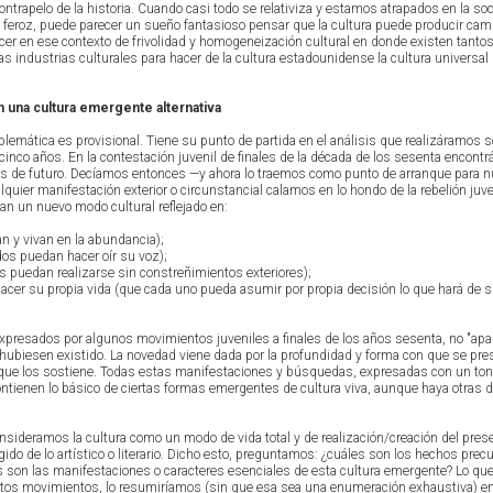
ntrapelo de la historia. Cuando casi todo se relativiza y estamos atrapados en la so
feroz, puede parecer un sueño fantasioso pensar que la cultura puede producir cam
er en ese contexto de frivolidad y homogeneización cultural en donde existen tantos
las industrias culturales para hacer de la cultura estadounidense la cultura universa
una cultura emergente alternativa
lemática es provisional. Tiene su punto de partida en el análisis que realizáramos s
ticinco años. En la contestación juvenil de finales de la década de los sesenta encon
 de futuro. Decíamos entonces —y ahora lo traemos como punto de arranque para n
lquier manifestación exterior o circunstancial calamos en lo hondo de la rebelión juve
 un nuevo modo cultural reflejado en:
van y vivan en la abundancia);
dos puedan hacer oír su voz);
os puedan realizarse sin constreñimientos exteriores);
a hacer su propia vida (que cada uno pueda asumir por propia decisión lo que hará de 
xpresados por algunos movimientos juveniles a finales de los años sesenta, no "apa
ubiesen existido. La novedad viene dada por la profundidad y forma con que se pre
que los sostiene. Todas estas manifestaciones y búsquedas, expresadas con un tono 
 contienen lo básico de ciertas formas emergentes de cultura viva, aunque haya otras 
sideramos la cultura como un modo de vida total y de realización/creación del prese
ngido de lo artístico o literario. Dicho esto, preguntamos: ¿cuáles son los hechos prec
áles son las manifestaciones o caracteres esenciales de esta cultura emergente? Lo qu
tos movimientos, lo resumiríamos (sin que esa sea una enumeración exhaustiva) en