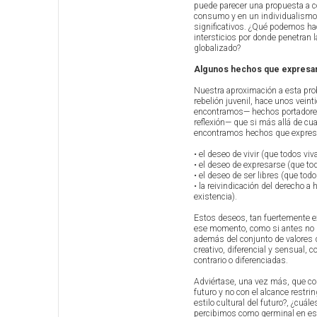
puede parecer una propuesta a co
consumo y en un individualismo 
significativos. ¿Qué podemos hac
intersticios por donde penetran 
globalizado?
Algunos hechos que expresan 
Nuestra aproximación a esta prob
rebelión juvenil, hace unos vein
encontramos— hechos portadores
reflexión— que si más allá de cua
encontramos hechos que expresan
• el deseo de vivir (que todos vi
• el deseo de expresarse (que to
• el deseo de ser libres (que tod
• la reivindicación del derecho 
existencia).
Estos deseos, tan fuertemente e
ese momento, como si antes no h
además del conjunto de valores 
creativo, diferencial y sensual,
contrario o diferenciadas.
Adviértase, una vez más, que con
futuro y no con el alcance restri
estilo cultural del futuro?, ¿cu
percibimos como germinal en es