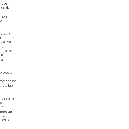
s que
ades de
ambiar,
ne de
a es de
iría Fromm
y el mal,
anzas
os, a todos
 la
la
ero está
 tomar esta
Ahora bien,
. Bastaría
o.
que
 nuestra
neda
elos o