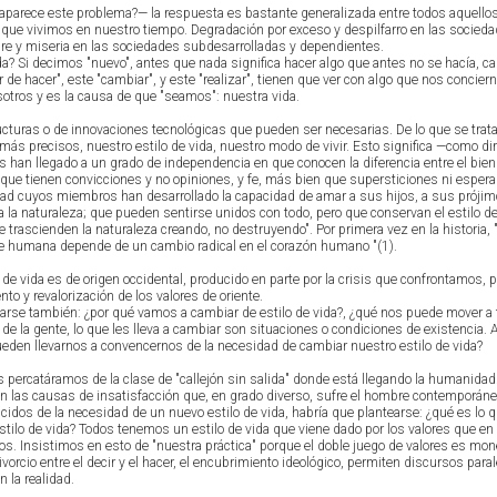
 aparece este problema?— la respuesta es bastante generalizada entre todos aquello
da que vivimos en nuestro tiempo. Degradación por exceso y despilfarro en las socied
e y miseria en las sociedades subdesarrolladas y dependientes.
ida? Si decimos "nuevo", antes que nada significa hacer algo que antes no se hacía, c
ar de hacer", este "cambiar", y este "realizar", tienen que ver con algo que nos concier
otros y es la causa de que "seamos": nuestra vida.
ucturas o de innovaciones tecnológicas que pueden ser necesarias. De lo que se trat
 más precisos, nuestro estilo de vida, nuestro modo de vivir. Esto significa —como d
an llegado a un grado de independencia en que conocen la diferencia entre el bien 
 que tienen convicciones y no opiniones, y fe, más bien que supersticiones ni esper
dad cuyos miembros han desarrollado la capacidad de amar a sus hijos, a sus prójim
 la naturaleza; que pueden sentirse unidos con todo, pero que conservan el estilo de
ue trascienden la naturaleza creando, no destruyendo". Por primera vez en la historia, "
cie humana depende de un cambio radical en el corazón humano "(1).
de vida es de origen occidental, producido en parte por la crisis que confrontamos, p
 y revalorización de los valores de oriente.
arse también: ¿por qué vamos a cambiar de estilo de vida?, ¿qué nos puede mover a
 de la gente, lo que les lleva a cambiar son situaciones o condiciones de existencia. 
ueden llevarnos a convencernos de la necesidad de cambiar nuestro estilo de vida?
s percatáramos de la clase de "callejón sin salida" donde está llegando la humanidad
 las causas de insatisfacción que, en grado diverso, sufre el hombre contemporáne
idos de la necesidad de un nuevo estilo de vida, habría que plantearse: ¿qué es lo 
stilo de vida? Todos tenemos un estilo de vida que viene dado por los valores que en
ios. Insistimos en esto de "nuestra práctica" porque el doble juego de valores es mo
vorcio entre el decir y el hacer, el encubrimiento ideológico, permiten discursos paral
 la realidad.