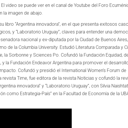
 El video se puede ver en el canal de Youtube del Foro Ecuméni
en la imagen de abajo.
u libro “Argentina innovadora”, en el que presenta exitosos cas
cos, y “Laboratorio Uruguay”, claves para entender una democ
Ex-senadora nacional y ex-diputada por la Ciudad de Buenos Aires
mo de la Columbia University. Estudió Literatura Comparada y C
ge, la Sorbonne y Sciences Po. Cofundó la Fundación Equidad, d
al, y la Fundación Endeavor Argentina para promover el desarroll
mpacto. Cofundó y presidió el International Women’s Forum de
a revista Time, fue editora de la revista Noticias y cofundó la rev
rgentina innovadora” y “Laboratorio Uruguay”, con Silvia Naishtat
ción como Estrategia-País” en la Facultad de Economía de la UB