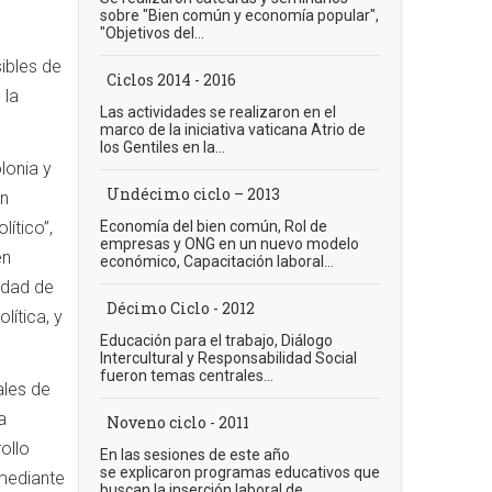
sobre "Bien común y economía popular",
"Objetivos del...
sibles de
Ciclos 2014 - 2016
 la
Las actividades se realizaron en el
marco de la iniciativa vaticana Atrio de
los Gentiles en la...
lonia y
Undécimo ciclo – 2013
en
ítico”,
Economía del bien común, Rol de
empresas y ONG en un nuevo modelo
en
económico, Capacitación laboral...
sidad de
Décimo Ciclo - 2012
lítica, y
Educación para el trabajo, Diálogo
Intercultural y Responsabilidad Social
fueron temas centrales...
ales de
a
Noveno ciclo - 2011
ollo
En las sesiones de este año
se explicaron programas educativos que
 mediante
buscan la inserción laboral de...