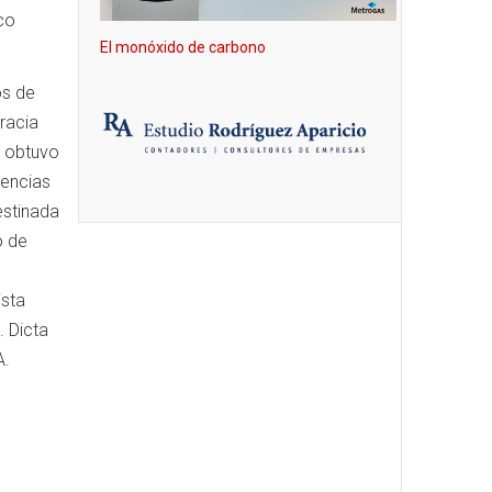
co
El monóxido de carbono
os de
racia
, obtuvo
iencias
estinada
o de
ista
. Dicta
A.