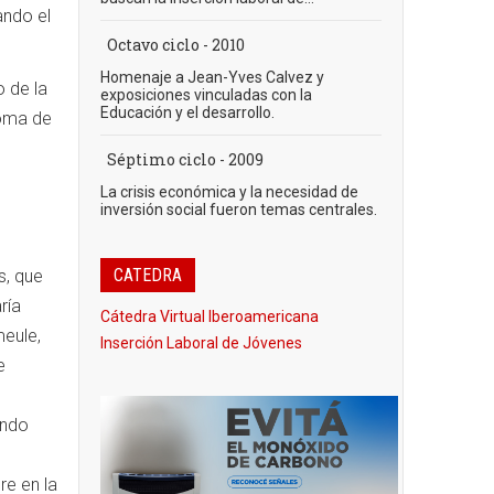
ando el
Octavo ciclo - 2010
Homenaje a Jean-Yves Calvez y
 de la
exposiciones vinculadas con la
Educación y el desarrollo.
noma de
Séptimo ciclo - 2009
La crisis económica y la necesidad de
inversión social fueron temas centrales.
CATEDRA
s, que
ría
Cátedra Virtual Iberoamericana
meule,
Inserción Laboral de Jóvenes
e
ando
re en la