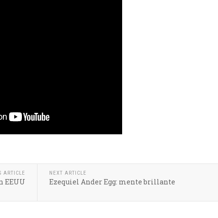
S ARTICLE
NEXT ARTICLE
en EEUU
Ezequiel Ander Egg: mente brillante