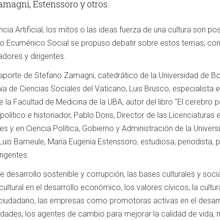
amagni, Estenssoro y otros.
ncia Artificial, los mitos o las ideas fuerza de una cultura son po
oro Ecuménico Social se propuso debatir sobre estos temas, con
gadores y dirigentes.
aporte de Stefano Zamagni, catedrático de la Universidad de Bo
a de Ciencias Sociales del Vaticano, Luis Brusco, especialista 
la Facultad de Medicina de la UBA, autor del libro "El cerebro pol
olítico e historiador, Pablo Dons, Director de las Licenciaturas 
s y en Ciencia Política, Gobierno y Administración de la Univer
uis Bameule, María Eugenia Estenssoro, estudiosa, periodista, po
rigentes.
e desarrollo sostenible y corrupción, las bases culturales y soci
ultural en el desarrollo económico, los valores cívicos, la cultur
o ciudadano, las empresas como promotoras activas en el desarr
dades, los agentes de cambio para mejorar la calidad de vida,