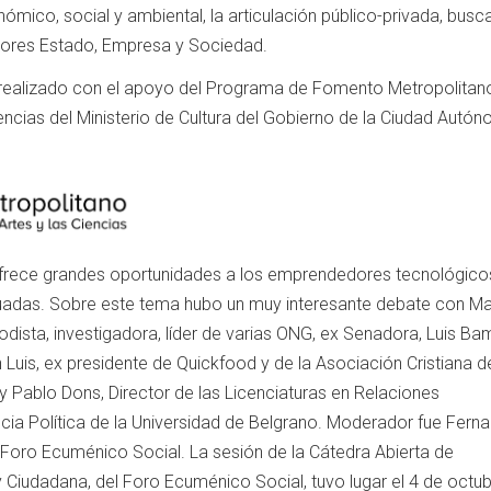
ómico, social y ambiental, la articulación público-privada, busc
ores Estado, Empresa y Sociedad.
 realizado con el apoyo del Programa de Fomento Metropolitano
Ciencias del Ministerio de Cultura del Gobierno de la Ciudad Autó
al ofrece grandes oportunidades a los emprendedores tecnológico
cuadas. Sobre este tema hubo un muy interesante debate con Ma
odista, investigadora, líder de varias ONG, ex Senadora, Luis Ba
n Luis, ex presidente de Quickfood y de la Asociación Cristiana d
y Pablo Dons, Director de las Licenciaturas en Relaciones
ncia Política de la Universidad de Belgrano. Moderador fue Fern
l Foro Ecuménico Social. La sesión de la Cátedra Abierta de
 Ciudadana, del Foro Ecuménico Social, tuvo lugar el 4 de octub