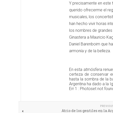
Y precisamente en este t
querido ofrecerme el reg
musicales, los concertis
han hecho vivir horas in
los nombres de grandes m
Ginastera a Mauricio Kage
Daniel Barenboim que han
armonía y de la belleza.
En esta atmósfera renue
certeza de conservar 
hasta la sombra de la ba
Argentina ha dado a la I
Err 1 : Photoset not foun
PREVIOU
Atrio de los gentiles en la A