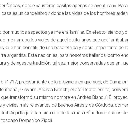
eriféricas, donde «austeras casitas apenas se aventuran». Para 
da casa es un candelabro / donde las vidas de los hombres arde
 por muchos aspectos ya me era familiar. En efecto, siendo yo n
 me narraba los viajes de aquellos italianos que aquí arribaba
e y que han constituido una base étnica y social importante de l
erra argentina. Esta nación es, para nosotros italianos, como en
tura y de nuestra tradición, tal vez mejor conservadas que en nu
a en 1717, precisamente de la provincia en que nací, de Campione
tentrional, Giovanni Andrea Bianchi, el arquitecto jesuita, convert
o que transformó su mismo nombre en Andrés Blanqui. Él proyec
as y civiles más relevantes de Buenos Aires y de Córdoba, com
edral. Aquí llegará también uno de los más refinados músicos de
a toscano Domenico Zipoli.