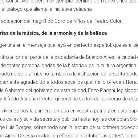
 Consultivo le dieron un ejemplar del libro con reflexiones que
 diálogo que alienta la iniciativa vaticana.
la actuación del magnífico Coro de Niños del Teatro Colón.
ias de la música, de la armonía y de la belleza
rgentina en el mensaje que leyó en perfecto español, que es el si
ro a formar parte de la ciudadanía de Buenos Aires, la ciudad
e tantas personalidades de la historia y de la cultura argentina.
nado no sólo a mí, sino también a la institución de la Santa Sed
ndamente agradecido a todos aquellos que me lo ofrecen: Hora
de Gabinete del gobierno de esta ciudad, Enzo Pagani, legislador
 Alfredo Abriani, director general de Cultos del gobierno de est
iviendo hoy la primera jornada en vuestra patria y en esta capit
s calles y su vida secreta y pública hasta hoy las conocía sólo
ge Luis Borges, sobre todo con la lectura de su primera colecci
 Aires. De esta ciudad, en efecto, él cantaba “las calles”, tamb