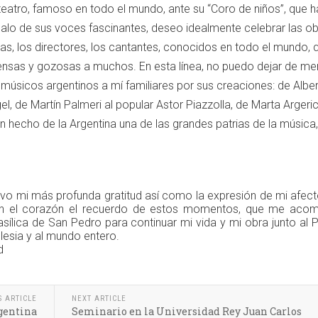
eatro, famoso en todo el mundo, ante su “Coro de niños”, que h
alo de sus voces fascinantes, deseo idealmente celebrar las o
tas, los directores, los cantantes, conocidos en todo el mundo, 
tensas y gozosas a muchos. En esta línea, no puedo dejar de me
úsicos argentinos a mí familiares por sus creaciones: de Albe
l, de Martín Palmeri al popular Astor Piazzolla, de Marta Argeri
 hecho de la Argentina una de las grandes patrias de la música,
vo mi más profunda gratitud así como la expresión de mi afect
en el corazón el recuerdo de estos momentos, que me aco
sílica de San Pedro para continuar mi vida y mi obra junto al
glesia y al mundo entero.
d
S ARTICLE
NEXT ARTICLE
rgentina
Seminario en la Universidad Rey Juan Carlos