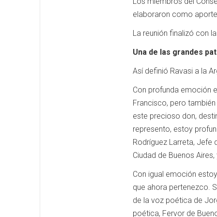
Los miembros del Consejo
elaboraron como aporte al
La reunión finalizó con 
Una de las grandes patr
Así definió Ravasi a la A
Con profunda emoción ent
Francisco, pero también d
este precioso don, desti
represento, estoy profu
Rodríguez Larreta, Jefe 
Ciudad de Buenos Aires, y
Con igual emoción estoy v
que ahora pertenezco. Su
de la voz poética de Jor
poética, Fervor de Buenos