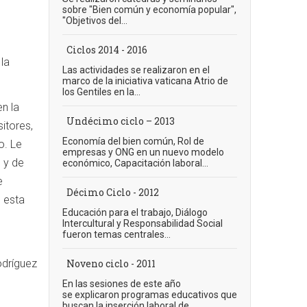
sobre "Bien común y economía popular",
"Objetivos del...
Ciclos 2014 - 2016
la
Las actividades se realizaron en el
marco de la iniciativa vaticana Atrio de
los Gentiles en la...
en la
Undécimo ciclo – 2013
itores,
Economía del bien común, Rol de
o. Le
empresas y ONG en un nuevo modelo
 y de
económico, Capacitación laboral...
e
Décimo Ciclo - 2012
 esta
Educación para el trabajo, Diálogo
Intercultural y Responsabilidad Social
fueron temas centrales...
l
odríguez
Noveno ciclo - 2011
En las sesiones de este año
se explicaron programas educativos que
buscan la inserción laboral de...