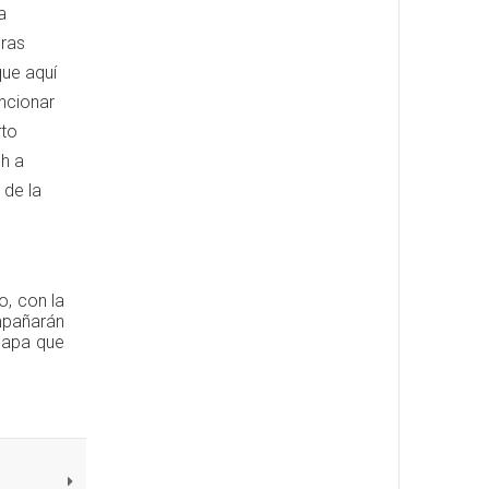
a
bras
que aquí
ncionar
rto
ch a
 de la
o, con la
mpañarán
 Papa que