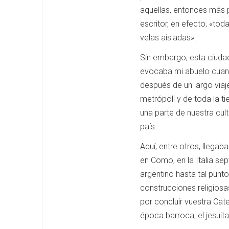
aquellas, entonces más p
escritor, en efecto, «to
velas aisladas».
Sin embargo, esta ciudad
evocaba mi abuelo cuando
después de un largo viaj
metrópoli y de toda la ti
una parte de nuestra cul
país.
Aquí, entre otros, llegab
en Como, en la Italia sep
argentino hasta tal punt
construcciones religios
por concluir vuestra Cat
época barroca, el jesuit