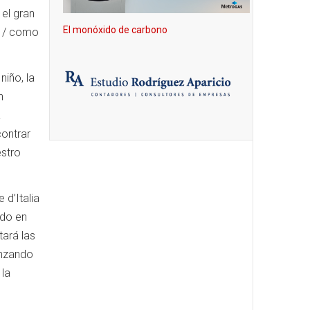
el gran
El monóxido de carbono
n / como
iño, la
n
a
contrar
estro
 d’Italia
ido en
tará las
enzando
 la