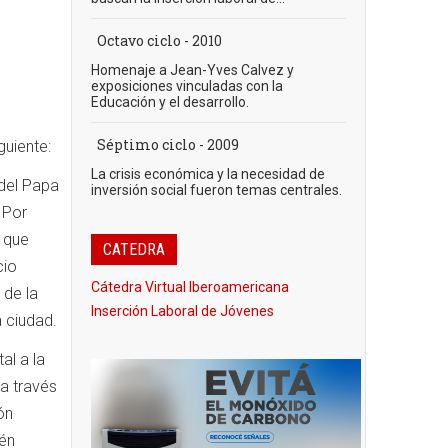
Octavo ciclo - 2010
Homenaje a Jean-Yves Calvez y
exposiciones vinculadas con la
Educación y el desarrollo.
Séptimo ciclo - 2009
guiente:
La crisis económica y la necesidad de
 del Papa
inversión social fueron temas centrales.
 Por
e que
CATEDRA
cio
Cátedra Virtual Iberoamericana
 de la
Inserción Laboral de Jóvenes
a ciudad.
al a la
 a través
ón
ién