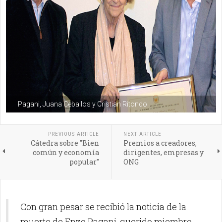
Pagani, Juana Ceballos y Cristian Ritondo
PREVIOUS ARTICLE
NEXT ARTICLE
Cátedra sobre "Bien
Premios a creadores,
común y economía
dirigentes, empresas y
popular"
ONG
Con gran pesar se recibió la noticia de la
muerte de Enzo Pagani, querido miembro