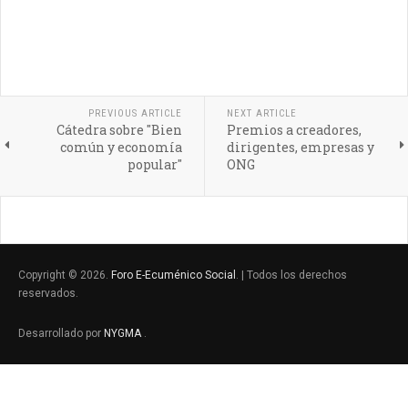
PREVIOUS ARTICLE
NEXT ARTICLE
Cátedra sobre "Bien
Premios a creadores,
común y economía
dirigentes, empresas y
popular"
ONG
Copyright © 2026.
Foro E-Ecuménico Social
. | Todos los derechos
reservados.
Desarrollado por
NYGMA
.