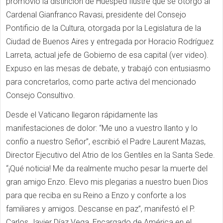
promovió la distinción de Huésped Ilustre que se otorgó al
Cardenal Gianfranco Ravasi, presidente del Consejo
Pontificio de la Cultura, otorgada por la Legislatura de la
Ciudad de Buenos Aires y entregada por Horacio Rodríguez
Larreta, actual jefe de Gobierno de esa capital (ver video).
Expuso en las mesas de debate, y trabajó con entusiasmo
para concretarlos, como parte activa del mencionado
Consejo Consultivo.
Desde el Vaticano llegaron rápidamente las
manifestaciones de dolor: “Me uno a vuestro llanto y lo
confío a nuestro Señor”, escribió el Padre Laurent Mazas,
Director Ejecutivo del Atrio de los Gentiles en la Santa Sede.
“¡Qué noticia! Me da realmente mucho pesar la muerte del
gran amigo Enzo. Elevo mis plegarias a nuestro buen Dios
para que reciba en su Reino a Enzo y conforte a los
familiares y amigos. Descanse en paz”, manifestó el P.
Carlos Javier Díaz Vega, Encargado de América en el