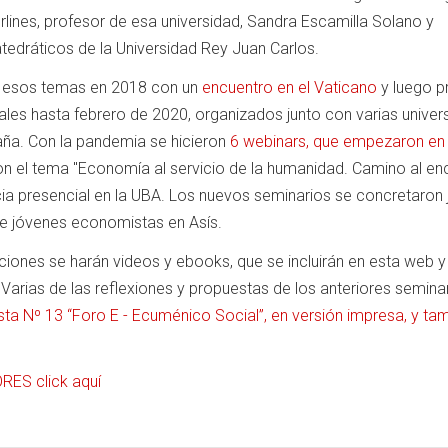
lines, profesor de esa universidad, Sandra Escamilla Solano y
atedráticos de la Universidad Rey Juan Carlos.
 esos temas en 2018 con un
encuentro en el Vaticano
y luego p
les hasta febrero de 2020, organizados junto con varias univer
aña. Con la pandemia se hicieron
6 webinars, que empezaron e
n el tema "Economía al servicio de la humanidad. Camino al en
cia presencial en la UBA. Los nuevos seminarios se concretaron 
e jóvenes economistas en Asís.
iones se harán videos y ebooks, que se incluirán en esta web y
 Varias de las reflexiones y propuestas de los anteriores semina
vista Nº 13 “Foro E - Ecuménico Social”, en versión impresa, y ta
ES click aquí