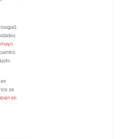
rosiguió
sidades
n mayo
cuentro
justo
 en
rios se
mbién en