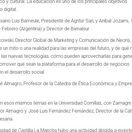
ico y cultural. La educación es uno de los principales objetivos
 digital.
ario Luis Bameule, Presidente de Agritur San, y Aníbal Jozami,
 Febrero (Argentina) y Director de Bienalsur.
kowski, Director Global de Marketing y Comunicación de Neoris,
 es un mito o una realidad para las empresas del futuro, y de qu
 las nuevas tecnologías, cómo pueden aprovecharlas para gene
promover que sean la plataforma para el desarrollo de negocios
n el desarrollo social.
 Almagro, Profesor de la Cátedra de Ética Económica y Empres
ron esos mismos temas en la Universidad Comillas, con Zamagni
or Almagro y José Luis Fernández Fernández, Director de la Cá
esaria.
sidad de Castilla La Mancha hubo una actividad dirigida a invest