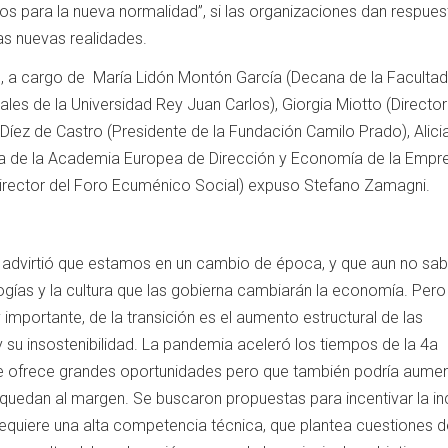
íos para la nueva normalidad”, si las organizaciones dan respues
as nuevas realidades.
n, a cargo de María Lidón Montón García (Decana de la Faculta
ales de la Universidad Rey Juan Carlos), Giorgia Miotto (Directo
Díez de Castro (Presidente de la Fundación Camilo Prado), Alici
a de la Academia Europea de Dirección y Economía de la Empre
irector del Foro Ecuménico Social) expuso Stefano Zamagni.
 advirtió que estamos en un cambio de época, y que aun no s
gías y la cultura que las gobierna cambiarán la economía. Pero
importante, de la transición es el aumento estructural de las
 su insostenibilidad. La pandemia aceleró los tiempos de la 4a
que ofrece grandes oportunidades pero que también podría aumen
quedan al margen. Se buscaron propuestas para incentivar la inc
l requiere una alta competencia técnica, que plantea cuestiones 