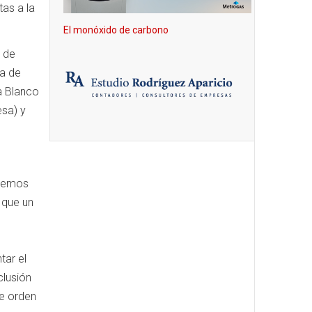
tas a la
El monóxido de carbono
d de
ra de
a Blanco
sa) y
abemos
 que un
tar el
lusión
de orden