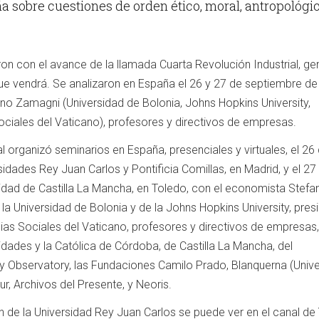
ña sobre
cuestiones de orden ético, moral, antropológi
n con el avance de la llamada Cuarta Revolución Industrial, g
que vendrá. Se analizaron en España el 26 y 27 de septiembre d
no Zamagni (Universidad de Bolonia,
Johns Hopkins University,
ciales del Vaticano), profesores y directivos de empresas.
 organizó seminarios en España, presenciales y virtuales, el 26
idades Rey Juan Carlos y Pontificia Comillas, en Madrid, y el 27
idad de Castilla La Mancha, en Toledo, con el economista Stefa
la Universidad de Bolonia y de la
Johns Hopkins University,
pres
as Sociales del Vaticano, profesores y directivos de empresas,
idades y la Católica de Córdoba, de Castilla La Mancha, del
y Observatory, las
Fundaciones Camilo Prado, Blanquerna (Unive
ur, Archivos del Presente, y Neoris
.
n de la Universidad Rey Juan Carlos se puede ver en el canal de