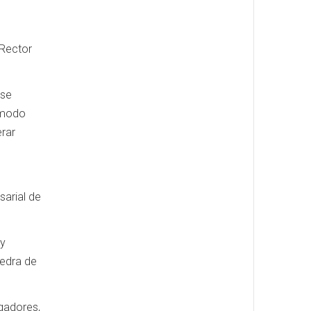
 Rector
 se
é modo
rar
arial de
 y
tedra de
igadores,