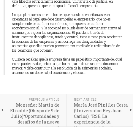
una filosofía estrictamente económica, utilitarista o de justicia, en
definitiva, qué es lo que impregna la filosofía empresarial.
Lo que planteamos en este foro es que nuestras enseñanzas van
orientadas al papel que debe desempeñar el empresario, que no es
simplemente de carácter económico, sino que es de carácter
económico-social. Y la sociedad no puede dejar de permanecer atenta al
camino que siguen las organizaciones. El pueblo, a través de
instrumentos de vigilancia, tutela y control, tiene el peso para reorientar
la acciones de las empresas y así corregir las desigualdades y
asimetrías que ellas pueden provocar, por medio de la redistribución de
los beneficios que obtienen.
Quisiera recalcar que la empresa tiene un papel ético importante del cual
no se puede olvidar, debido a que forma parte de un sistema dinámico
mayor, y debe contribuir a la resolución de la asimetrías sociales,
asumiendo un doble rol, el económico y el social.
PREVIOUS ARTICLE
NEXT ARTICLE
Monseñor Martín de
María José Pinillos Costa
Elizalde (Obispo de 9 de
(Universidad Rey Juan
Julio)“Oportunidades y
Carlos). "RSE. La
desafíos de la nueva
experiencia de la
sociedad”
Universidad Rey Juan