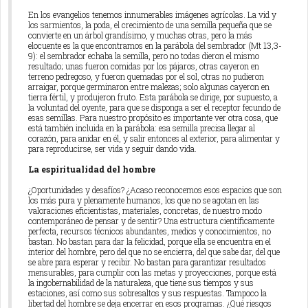
En los evangelios tenemos innumerables imágenes agrícolas. La vid y
los sarmientos, la poda, el crecimiento de una semilla pequeña que se
convierte en un árbol grandísimo, y muchas otras, pero la más
elocuente es la que encontramos en la parábola del sembrador (Mt 13,3-
9): el sembrador echaba la semilla, pero no todas dieron el mismo
resultado; unas fueron comidas por los pájaros, otras cayeron en
terreno pedregoso, y fueron quemadas por el sol, otras no pudieron
arraigar, porque germinaron entre malezas; solo algunas cayeron en
tierra fértil, y produjeron fruto. Esta parábola se dirige, por supuesto, a
la voluntad del oyente, para que se disponga a ser el receptor fecundo de
esas semillas. Para nuestro propósito es importante ver otra cosa, que
está también incluida en la parábola: esa semilla precisa llegar al
corazón, para anidar en él, y salir entonces al exterior, para alimentar y
para reproducirse, ser vida y seguir dando vida.
La espiritualidad del hombre
¿Oportunidades y desafíos? ¿Acaso reconocemos esos espacios que son
los más pura y plenamente humanos, los que no se agotan en las
valoraciones eficientistas, materiales, concretas, de nuestro modo
contemporáneo de pensar y de sentir? Una estructura científicamente
perfecta, recursos técnicos abundantes, medios y conocimientos, no
bastan. No bastan para dar la felicidad, porque ella se encuentra en el
interior del hombre, pero del que no se encierra, del que sabe dar, del que
se abre para esperar y recibir. No bastan para garantizar resultados
mensurables, para cumplir con las metas y proyecciones, porque está
la ingobernabilidad de la naturaleza, que tiene sus tiempos y sus
estaciones, así como sus sobresaltos y sus respuestas. Tampoco la
libertad del hombre se deja encerrar en esos programas. ¿Qué riesgos