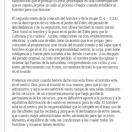
satisfacción que le produjo su obra, prolongada en una contemplación
que es reposo, le pone un sello al proceso creador cuando establece al
hombre para que domine.
El segundo relato de la creación del hombre y de la mujer (2,4 – 3,24),
con la descripción de su vida en el jardín del Edén, del pecado de
desobediencia y de su expulsión, nos ofrece también la razón inicial:
“Dios tomó al hombre y lo puso en el jardín del Edén para que lo
cultivara y lo cuidara”. Ambas redacciones no son, evidentemente,
idénticas, y cada una de ellas tiene un acento que le es propio, pero
coinciden al proponernos una visión del mundo creado y del lugar que el
hombre ocupa en él. Es una responsabilidad central, la suya, pues tiene
inteligencia y fuerza para someter a las demás criaturas. Aún después
del pecado original, no todo está perdido; el hombre puede disciplinar y
ordenar las fuerzas de la naturaleza, comprendiendo sus ciclos y sus
leyes, perfeccionando sus frutos, sirviéndose de todo lo que encuentra
en el mundo.
Podemos resumir cuanto hemos dicho con esta frase: el hombre está
en el centro. Dios puso el mundo en sus manos, para que lo rija y
administre, y aquí se encuentra el vasto campo de una sabia utilización
de los recursos, de un conservacionismo que haga posible la
permanencia de los recursos, que en definitiva apunte a la justicia y a la
equitativa distribución de cuanto es necesario para la vida. El hombre
está en el centro, por la responsabilidad que le compete en el buen uso de
las facultades que ha recibido y porque es el destinatario de estos bienes,
que cuanto mejor administrados estén, alcanzarán para dar el justo
alimento, el equilibrio de vida, las condiciones a las cuales todos los
hombres y mujeres tienen derecho.