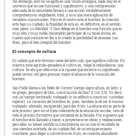
Sin embargo, esto no se agota en una visión ecológica; nada hay en el
universo que no sea funcional y significativo, y una comprensión
adecuada de la naturaleza llevará a una acción verdaderamente
comprehensiva, englobante, total, y no a una mera aplicación de
remedios coyunturales. Pero en el centro está el hombre: la creación
está bajo su cuidado; la finalidad de esta es, en definitiva, en el sentido
más pleno, su felicidad. Y Dios delega en el hombre una función que es
muy alta y muy noble, haciéndolo participar de su tarea divina, en
cuanto que consiste en dar a lo creado la posibilidad de alcanzar sus
fines, para el bien integral del hombre.
El concepto de cultura
Es sabido que este término viene del latín colo, que significa cultivar. En
nuestra zona agrícola-ganadera el cultivo es, valga la redundancia, una
cultura. De ahí que referirnos a la riqueza que encierra su significado
puede sernos útil para precisar mejor el alcance de la vocación del
hombre.
San Pablo llama a los fieles de Corinto “campo (agricultura, en latín, y
en griego, georgion) de Dios, construcción de Dios” (I Cor 3,9). Es decir,
son un campo sembrado, trabajado (y un edificio a construir, custodiar,
reparar). La vocación del hombres es, pues, también la de ser él mismo
trabajado, abonado, enriquecido, para dar fruto. La educación es parte de
este proceso, pero no se trata solamente de la educación escolar, sino de
todo el proceso formativo que comienza en la familia. Por supuesto que
el hombre está llamado a hacer, a proyectarse en obras y realizaciones,
pero ellas no tienen sentido ni consistencia sin no son el resultado de
una siembra acertada, de un cuidado fiel, de un enriquecimiento
constante, para llegar a convertirse en fruto, en cosecha abundante.