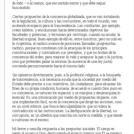
de todo – o al menos, que ese sentido existe y que debe seguir
buscándolo.
Ciertas propuestas de la conciencia globalizada, que se van instalando
en la legislación, la cultura y las costumbres, en todo el mundo, van
acotando el espacio para la trascendencia. Las conductas, por ejemplo,
crean hábitos, y encolumnan hacia determinados objetivos las
facultades y potencias, y terminan por restringir, cuando no anular, la
libertad original. Buen ejemplo de ello es, entre nosotros, pero no solo en
la Argentina, el caótico avance de posiciones llamadas progresistas;
caótico, porque no combinan con la jerarquía de los principios
constitucionales y contradicen sus preceptos, y que no brotan de la
conciencia del orden, para mejorar la vida y asegurar la paz y la justicia,
sino que pretenden paliar la anomia (la ausencia de una ley justa)
corriendo permisivamente hacia el mismo lado.
Sin oponerse directamente, pues, a la profesión religiosa, a la búsqueda
de trascendencia, a la necesaria ayuda que la sociedad por medio del
Estado debe prestar a sus miembros, los ciudadanos, para alcanzar los
fines de su propia condición humana, de acuerdo a cuanto Dios puso en
su conciencia, se saturan los espacios y se margina y desjerarquiza lo
esencial. Es una intoxicación por medio de propuestas dispares, con
una implantación fácil, no en la conciencia que dirige las acciones, sino
en un nivel inferior, que busca desculpabilizarse, que no tolera la
contradicción ni las restricciones. La desfiguración de la libertad, su
corrupción, es un albedrío que marcha sin norte ni medida, y que tiende
a culminar en el exceso.
Mi breve y sencilla respuesta a las preguntas iniciales: El riesgo es
negar el acceso a Dios, destruyendo el espacio interior que Él se preparó