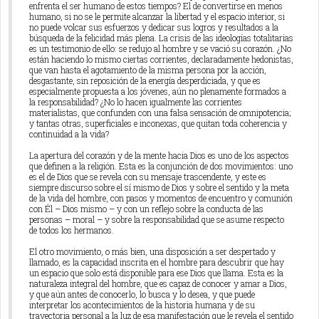
enfrenta el ser humano de estos tiempos? El de convertirse en menos
humano, si no se le permite alcanzar la libertad y el espacio interior, si
no puede volcar sus esfuerzos y dedicar sus logros y resultados a la
búsqueda de la felicidad más plena. La crisis de las ideologías totalitarias
es un testimonio de ello: se redujo al hombre y se vació su corazón. ¿No
están haciendo lo mismo ciertas corrientes, declaradamente hedonistas,
que van hasta el agotamiento de la misma persona por la acción,
desgastante, sin reposición de la energía desperdiciada, y que es
especialmente propuesta a los jóvenes, aún no plenamente formados a
la responsabilidad? ¿No lo hacen igualmente las corrientes
materialistas, que confunden con una falsa sensación de omnipotencia;
y tantas otras, superficiales e inconexas, que quitan toda coherencia y
continuidad a la vida?
La apertura del corazón y de la mente hacia Dios es uno de los aspectos
que definen a la religión. Esta es la conjunción de dos movimientos: uno
es el de Dios que se revela con su mensaje trascendente, y este es
siempre discurso sobre el sí mismo de Dios y sobre el sentido y la meta
de la vida del hombre, con pasos y momentos de encuentro y comunión
con Él – Dios mismo – y con un reflejo sobre la conducta de las
personas – moral – y sobre la responsabilidad que se asume respecto
de todos los hermanos.
El otro movimiento, o más bien, una disposición a ser despertado y
llamado, es la capacidad inscrita en el hombre para descubrir que hay
un espacio que solo está disponible para ese Dios que llama. Esta es la
naturaleza integral del hombre, que es capaz de conocer y amar a Dios,
y que aún antes de conocerlo, lo busca y lo desea, y que puede
interpretar los acontecimientos de la historia humana y de su
trayectoria personal a la luz de esa manifestación que le revela el sentido