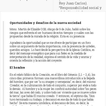
Rey Juan Carlos).
“Responsabilidad social y
globalización”
Oportunidades y desafíos de la nueva sociedad
Mons. Martín de Elizalde OSB, obispo de 9 de Julio, habló sobre los
riesgos que enfrenta el ser humano de estos tiempos y cuáles son las
propuestas desde la mirada de la religión. Esta es su ponencia:
Agradezco la oportunidad que se me ofrece de participar en un foro
sobre un argumento de tanta importancia, con la presencia de ustedes,
queridos amigos. Lo haré desde la perspectiva de la Iglesia Católica, es
decir del mensaje evangélico que para sus fieles es la medida de
interpretación de la realidad, expresa el sentido de la vida y anima y
orienta la reflexión y la acción del creyente.
El hombre
En el relato bíblico de la Creación, en el libro del Génesis (1,1 – 2,4), los
cinco días primeros forman una maravillosa introducción a la llegada
del hombre, que por ser “a su imagen y semejanza”, es decir, del mismo
Creador, es la culminación de todo el conjunto, superior por ende a todo
lo demás. Al hombre y a la mujer les confirió autoridad sobre “los peces
del mar, las aves del cielo, y sobre todo ser viviente que se mueve sobre
la tierra”; que había Él mismo creado. Y entonces, el séptimo día, “Dios
tuvo terminado su trabajo, y descansó en ese día de todo lo que había
hecho”. De esta manera simbólica, el descanso de Dios, es decir, la