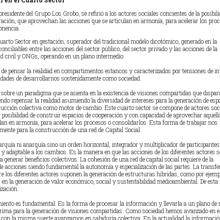
 en el Cuarto Sector
esidente del Grupo Los Grobo, se refirió a los actores sociales concientes de la posibili
ración, que aprovechan las acciones que se articulan en armonía, para acelerar los pro
onencia.
arto Sector en gestación, superador del tradicional modelo dicotómico, generado en la
onciliables entre las acciones del sector público, del sector privado y las acciones de la
ad civil y ONGs, operando en un plano intermedio.
e pensar la realidad en compartimentos estancos y caracterizados por tensiones de in
ilidades de desarrollarnos sostenidamente como sociedad.
obre un paradigma que se asienta en la existencia de visiones compartidas que dispa
ndo repensar la realidad asumiendo la diversidad de intereses para la generación de esp
rucción colectiva como motor de cambio. Este cuarto sector se compone de actores soc
y posibilidad de construir espacios de cooperación y con capacidad de aprovechar aquell
lan en armonía, para acelerar los procesos o consolidarlos. Esta forma de trabajar nos
mente para la construcción de una red de Capital Social.
arquía ni anarquía sino un orden horizontal, integrador y multiplicador de participantes
y adaptable a los cambios. Es la manera en que las acciones de los diferentes actores s
 generar beneficios colectivos. La cohesión de una red de capital social requiere de la
de acciones siendo fundamental la autonomía y especialización de las partes. La transfe
re los diferentes actores suponen la generación de estructuras hibridas, como por ejemp
s en la generación de valor económico, social y sustentabilidad medioambiental. De esta
zación.
iento es fundamental. Es la forma de procesar la información y llevarla a un plano d
 prima para la generación de visiones compartidas. Como sociedad hemos avanzado en e
con la misma suerte avanzamos en sabiduría colectiva. En la actualidad la informació