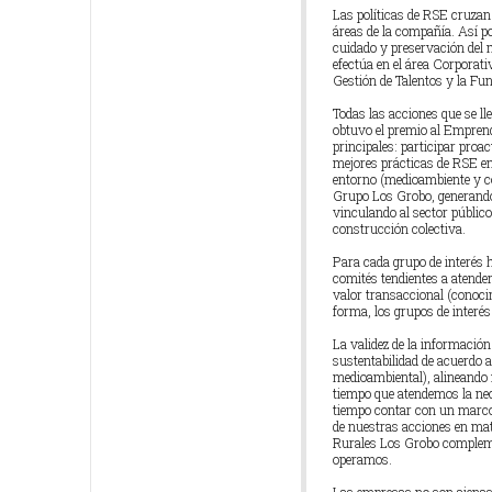
Las políticas de RSE cruzan
áreas de la compañía. Así po
cuidado y preservación del 
efectúa en el área Corporati
Gestión de Talentos y la F
Todas las acciones que se 
obtuvo el premio al Emprend
principales: participar proa
mejores prácticas de RSE en 
entorno (medioambiente y co
Grupo Los Grobo, generando 
vinculando al sector público
construcción colectiva.
Para cada grupo de interés 
comités tendientes a atender
valor transaccional (conoci
forma, los grupos de interé
La validez de la información
sustentabilidad de acuerdo a
medioambiental), alineando 
tiempo que atendemos la ne
tiempo contar con un marco d
de nuestras acciones en ma
Rurales Los Grobo compleme
operamos.