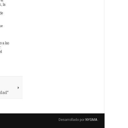
 el
, la
de
se
o a las
r
el
edad”
Desarrollado por
NYGMA
.