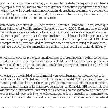
 la organización transversalmente, y atraviesan las unidades de negocios y las diferent
r ejemplo, el área de Producción es quien gestiona las políticas y programas asociados 
medioambiente. La coordinación, incorporación, de prácticas, seguimiento y evaluación
va de RSE que se articula con el área de Relaciones Institucionales y Comunicación, el 
undación Emprendimientos Rurales Los Grobo.
llevan adelante en materia de RSE componen el Programa “Camino al Cuarto Sector” que
edor Solidario del Foro Ecuménico Social en su edición 2006. El mismo tiene por obje
ctivamente en el desarrollo del cuarto sector en la Argentina liderando la incorporación d
el sector agroalimentario, ser el mejor ambiente para el desarrollo de las personas y de
munidad), incorporar y promover la extensión de las mejores prácticas de RSE a la red
competitividad y empleabilidad, y llevar adelante de manera estratégica las acciones ,
, privado y ONGs para la generación de genuino Capital Social y espacios de diálogo y
hemos identificado los principales interlocutores de la organización y se han conformad
 las demandas de cada uno, analizar las posibilidades de relacionamiento y optimización
miento, confianza, proyectos comunes, resultados ganar/ganar, negocios etc.). De la 
s reciben respuesta a sus demandas.
 obtenida y su credibilidad es fundamental, con lo cual generamos nuestro reporte de
 los lineamientos del Global Reporting Initiative en su modelo G3 (reporte económico, s
nuestra gestión con los requerimientos y estándares reconocidos internacionalmente, a
cesidad de información de los miembros de nuestra red. El modelo GRI nos permite al
e referencia internacional para verificar la eficacia, analizar y desarrollar planes de 
teria de RSE. El Reporte de intervención comunitaria de la Fundación Emprendimiento
nta la información relacionada al desempeño de la organización en las comunidades 