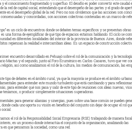
a y el conocimiento fragmentado y superfluo. El desafío es poder convertir este caudal 
de la red de capital social, entendiendo que el desempeño de las partes y el grado de aper
ente en el desempeño global de la red. Pero no nos olvidemos que las acciones son conc
s consensuadas y concordadas, son acciones colectivas contenidas en un marco de refe
mpo” es un ciclo de encuentros donde se debaten temas específicos y se presentan obras
, es una forma de ejemplificar de qué tipo de espacios estamos hablando. El ciclo se co
unidad en diferentes localidades del interior de la provincia de Buenos Aires, donde refe
bitos repiensan la realidad e intercambian ideas. Es un espacio de construcción colecti
rimer encuentro desarrollado en Pehuajó sobre el rol de la comunicación y la tecnologí
ario Mactas y el segundo, junto al Foro Ecuménico en Carlos Casares, tuvo que ver co
 la religión, así como analizamos el rol de la cultura, los medios de comunicación, las em
este tipo de debates en el ámbito rural, ya que la mayoría se produce en el ámbito urbano
damentales para entender este mundo turbulento que está cambiando y para reflexionar
demás, para entender qué nos pasa y salir de este tipo de reuniones con ideas nuevas, vis
ue teníamos, o producir simplemente situaciones superadoras.
mentales para generar alianzas y sinergias, pues sobre una base común se pueden gen
donde cada uno aporta su visión en beneficio del conjunto sin dejar de ocupar el rol que
 social.
amos el rol de la Responsabilidad Social Empresaria (RSE) trabajando de manera foca
 interés, en un proceso donde interactúa el conjunto de la organización, analizando las
a en que pensamos la sociedad, como una red.