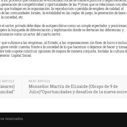
a los procesos que modifican el entramado social de manera positiva o negativamente,
a generación de competitividad y oportunidades de las Pymes que se relacionan con ellas
nas que trabajan en la organización, la reproducción o pérdida de empleos de calidad, el
e las comunidades locales, la estabilidad en las reglas de juego, la generación de lazos 
 la sociedad, etc.
e el sector privado debe dejar de autopercibirse como un simple espectador y posicionar
pera la búsqueda de diferenciación y legitimación donde se destacan las diferencias y
cionarse como un actor del cuarto sector.
 que subyace a las empresas, al Estado, a las organizaciones sin fines de lucro e inclus
upone rendir cuentas frente a la sociedad de lo que hacemos o dejamos de hacer y toma
bre todo supone construir opciones de mejora de manera conjunta. Instalar la cultura d
enerar Capital Social.
S ARTICLE
NEXT ARTICLE
Casares)
Monseñor Martín de Elizalde (Obispo de 9 de
munidad"
Julio)“Oportunidades y desafíos de la nueva soci
hos reservados.