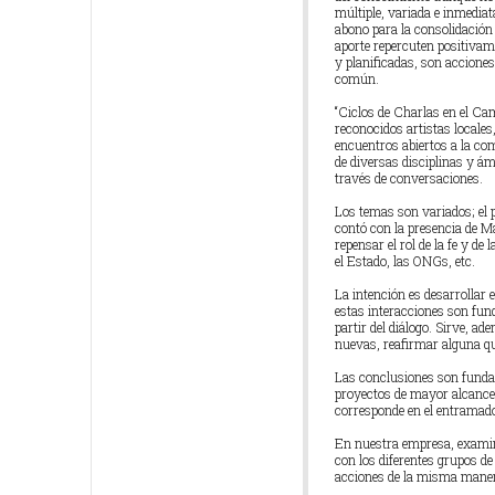
múltiple, variada e inmediat
abono para la consolidación 
aporte repercuten positivam
y planificadas, son accione
común.
“Ciclos de Charlas en el Ca
reconocidos artistas locales
encuentros abiertos a la com
de diversas disciplinas y ám
través de conversaciones.
Los temas son variados; el p
contó con la presencia de M
repensar el rol de la fe y de
el Estado, las ONGs, etc.
La intención es desarrollar 
estas interacciones son fun
partir del diálogo. Sirve, a
nuevas, reafirmar alguna q
Las conclusiones son funda
proyectos de mayor alcance, 
corresponde en el entramado
En nuestra empresa, examin
con los diferentes grupos de
acciones de la misma maner