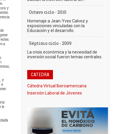
en
tura y
Octavo ciclo - 2010
ientes
rencia
Homenaje a Jean-Yves Calvez y
exposiciones vinculadas con la
 de
Educación y el desarrollo.
mpone
rentes
Séptimo ciclo - 2009
vo a
La crisis económica y la necesidad de
inversión social fueron temas centrales.
a,
n
presas,
CATEDRA
, y
 a
Cátedra Virtual Iberoamericana
iones
Inserción Laboral de Jóvenes
erar
 le
lizada