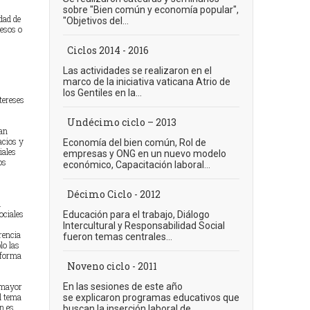
sobre "Bien común y economía popular",
dad de
"Objetivos del...
cesos o
Ciclos 2014 - 2016
Las actividades se realizaron en el
marco de la iniciativa vaticana Atrio de
los Gentiles en la...
tereses
Undécimo ciclo – 2013
ran
acios y
Economía del bien común, Rol de
iales
empresas y ONG en un nuevo modelo
os
económico, Capacitación laboral...
Décimo Ciclo - 2012
.
ociales
Educación para el trabajo, Diálogo
Intercultural y Responsabilidad Social
rencia
fueron temas centrales...
lo las
 forma
Noveno ciclo - 2011
e mayor
En las sesiones de este año
l tema
se explicaron programas educativos que
n es
buscan la inserción laboral de...