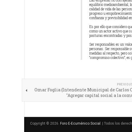
Las empresas no son ajenas 
equilibrio medioambiental, l
calidad de vida de las perso
progreso u empobrecimiento d
confianza y previsibilidad en
Es por ello que considero qu
como un actor activo que su
posturas encontradas y posi
Ser responsables es un valor
personas. Ser responsable s
medidas al respecto, pero so
“compromiso colectivo”, es g
PREVIOU
Omar Foglia (Intendente Municipal de Carlos 
"Agregar capital social a la co
Copyright © 2026.
Foro E-Ecuménico Social
. | Todos los derec