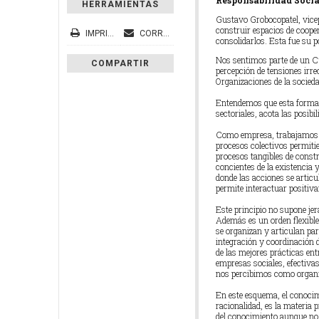
Responsabilidad Social
HERRAMIENTAS
Gustavo Grobocopatel, vicepr
construir espacios de coope
IMPRIMIR
CORREO ELECTRÓNICO
consolidarlos. Esta fue su p
Nos sentimos parte de un Cu
COMPARTIR
percepción de tensiones irrec
Organizaciones de la socied
Entendemos que esta forma d
sectoriales, acota las posib
Como empresa, trabajamos s
procesos colectivos permitie
procesos tangibles de const
concientes de la existencia 
donde las acciones se articu
permite interactuar positiva
Este principio no supone jer
Además es un orden flexible 
se organizan y articulan para
integración y coordinación 
de las mejores prácticas ent
empresas sociales, efectiva
nos percibimos como organi
En este esquema, el conocim
racionalidad, es la materia
del conocimiento aunque no 