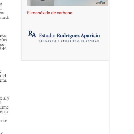
es
al
 se
El monóxido de carbono
área de
tivos
e las
 su
 del
o
 del
misma
ocial y
l
 mismo
mejora
s
donde