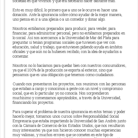
sociedad en que vivimos y que era necesario hacer bastante más.
Esto es muy difícil; lo primero que a uno se le ocurre es hacer una
donación. Ante la ignorancia sobre cómo ayudar de la mejor manera,
uno piensa en ir a una iglesia o a un comedor y donar algo.
Nosotros estábamos preparados para producir, para vender, para
financiar, para administrar personal, pero no estábamos preparados en
lo social. Así nos acercamos a la Universidad de Mar del Plata para
preguntar si tenían programas sociales que tuviesen que ver con
educación, salud y trabajo, que estuviesen pidiendo ayuda en ámbitos
oficiales y que aún no la hubiesen recibido, con la idea de ayudarlos a
comenzar.
Nosotros no lo hacíamos para quedar bien con nuestros consumidores,
ya que el 100% de la producción se exporta al exterior, sino que
pensamos que es una obligación que tenemos como ciudadanos.
Cuando nos presentaron los proyectos, nos reunimos con las personas
que estaban a cargo y conocimos a gente con un nivel y compromiso
social, que en lo particular yo no conocía. Nos sorprendieron
muchísimo y comenzamos apoyándolos, a través de la Universidad,
financiando los proyectos.
Para superar el problema de nuestra ignorancia en estos temas y poder
hacerlo mejor, tomamos unos cursos sobre Responsabilidad Social
Empresaria que estaba impartiendo la Universidad de San Andrés junto
con la Cámara de Comercio de los Estados Unidos, que nos resultaron
muy interesantes ya que nos hicieron conocer muchas experiencias
muy valiosas, y muchos errores que se cometen en este tipo de