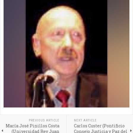
PREVIOUS ARTICLE
NEXT ARTICLE
María José Pinillos Costa
Carlos Custer (Pontificio
(Universidad Rey Juan
Consejo Justicia y Paz del