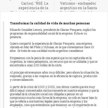
Carlos). "RSE. La
Vaticano - embajador
experiencia de la
argentino en la Santa
Universidad Rey Juan
Sede) “Necesidad de una
Carlos"
política de consenso, de
una cultura de diálogo”
Transformar la calidad de vida de muchas personas
Eduardo González Lemmi, presidente de Glaciar Pesquera, explicó los
programas de responsabilidad social de la empresa. Esta es su
ponencia:
Quiero compartir la experiencia de Glaciar Pesquera, una empresa
ubicada en Mar del Plata y Ushuaia, en la que comenzamos hace 10
años. Se trata de una sociedad mixta argentino-canadiense.
Empezamos con la pesca de una especie que no se capturaba en la
Argentina, la vieira patagónica, un recurso que no se utilizaba y que se
encontraba a unas 200 millas de la costa.
Al principio atravesamos años muy difíciles, pero ahora la situación ha
mejorado, gracias a las mejoras en la eficiencia de captura, producción
y comercialización.
A partir de la crisis de 2001 y 2002, nos dimos cuenta que era muy
difícil seguir concentrados exclusivamente en nuestra empresa y que la
gravedad de la situación social nos obligaba a pensar en un
compromiso mucho más firme de la empresa, no sólo en hacer bien lo
que se refería a normativas legales para nuestra empresa y los
empleados, sino que entendimos que teníamos un rol importante en la