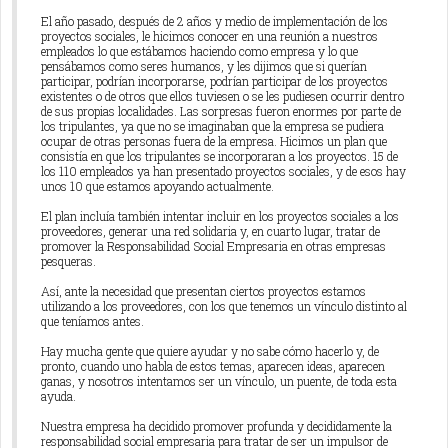
El año pasado, después de 2 años y medio de implementación de los
proyectos sociales, le hicimos conocer en una reunión a nuestros
empleados lo que estábamos haciendo como empresa y lo que
pensábamos como seres humanos, y les dijimos que si querían
participar, podrían incorporarse, podrían participar de los proyectos
existentes o de otros que ellos tuviesen o se les pudiesen ocurrir dentro
de sus propias localidades. Las sorpresas fueron enormes por parte de
los tripulantes, ya que no se imaginaban que la empresa se pudiera
ocupar de otras personas fuera de la empresa. Hicimos un plan que
consistía en que los tripulantes se incorporaran a los proyectos. 15 de
los 110 empleados ya han presentado proyectos sociales, y de esos hay
unos 10 que estamos apoyando actualmente.
El plan incluía también intentar incluir en los proyectos sociales a los
proveedores, generar una red solidaria y, en cuarto lugar, tratar de
promover la Responsabilidad Social Empresaria en otras empresas
pesqueras.
Así, ante la necesidad que presentan ciertos proyectos estamos
utilizando a los proveedores, con los que tenemos un vínculo distinto al
que teníamos antes.
Hay mucha gente que quiere ayudar y no sabe cómo hacerlo y, de
pronto, cuando uno habla de estos temas, aparecen ideas, aparecen
ganas, y nosotros intentamos ser un vínculo, un puente, de toda esta
ayuda.
Nuestra empresa ha decidido promover profunda y decididamente la
responsabilidad social empresaria para tratar de ser un impulsor de