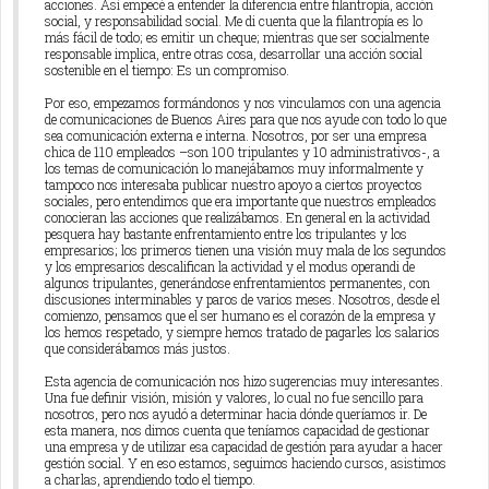
acciones. Así empecé a entender la diferencia entre filantropía, acción
social, y responsabilidad social. Me di cuenta que la filantropía es lo
más fácil de todo; es emitir un cheque; mientras que ser socialmente
responsable implica, entre otras cosa, desarrollar una acción social
sostenible en el tiempo: Es un compromiso.
Por eso, empezamos formándonos y nos vinculamos con una agencia
de comunicaciones de Buenos Aires para que nos ayude con todo lo que
sea comunicación externa e interna. Nosotros, por ser una empresa
chica de 110 empleados –son 100 tripulantes y 10 administrativos-, a
los temas de comunicación lo manejábamos muy informalmente y
tampoco nos interesaba publicar nuestro apoyo a ciertos proyectos
sociales, pero entendimos que era importante que nuestros empleados
conocieran las acciones que realizábamos. En general en la actividad
pesquera hay bastante enfrentamiento entre los tripulantes y los
empresarios; los primeros tienen una visión muy mala de los segundos
y los empresarios descalifican la actividad y el modus operandi de
algunos tripulantes, generándose enfrentamientos permanentes, con
discusiones interminables y paros de varios meses. Nosotros, desde el
comienzo, pensamos que el ser humano es el corazón de la empresa y
los hemos respetado, y siempre hemos tratado de pagarles los salarios
que considerábamos más justos.
Esta agencia de comunicación nos hizo sugerencias muy interesantes.
Una fue definir visión, misión y valores, lo cual no fue sencillo para
nosotros, pero nos ayudó a determinar hacia dónde queríamos ir. De
esta manera, nos dimos cuenta que teníamos capacidad de gestionar
una empresa y de utilizar esa capacidad de gestión para ayudar a hacer
gestión social. Y en eso estamos, seguimos haciendo cursos, asistimos
a charlas, aprendiendo todo el tiempo.